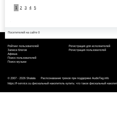
1
2
3
4
5
Посетителей на сайте 0
Рейтинг пользователей
Регистрация для исполнителей
Записи блогов
Регистрация пользователей
Афиша
Поиск пользователей
Поиск музыки
© 2007 - 2026 Shalala
Распознавание треков при поддержке
AudioTag.info
https://f-service.su
фискальный накопитель купить: что такое фискальный накопит