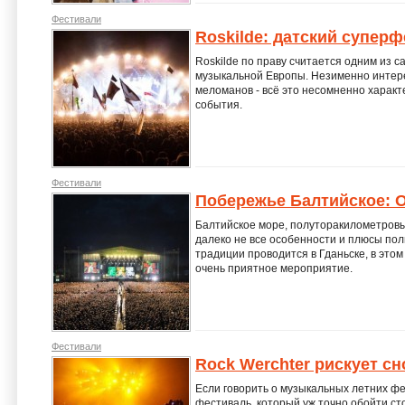
Фестивали
Roskilde: датский супер
Roskilde по праву считается одним из 
музыкальной Европы. Незименно интер
меломанов - всё это несомненно харак
события.
Фестивали
Побережье Балтийское: O
Балтийское море, полуторакилометровый
далеко не все особенности и плюсы пол
традиции проводится в Гданьске, в этом 
очень приятное мероприятие.
Фестивали
Rock Werchter рискует с
Если говорить о музыкальных летних фе
фестиваль, который уж точно обойти сто