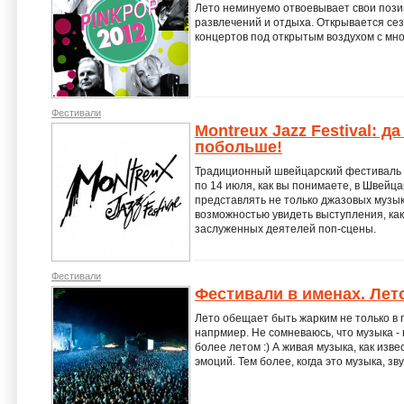
Лето неминуемо отвоевывает свои позиц
развлечений и отдыха. Открывается се
концертов под открытым воздухом с мн
Фестивали
Montreux Jazz Festival: д
побольше!
Традиционный швейцарский фестиваль Mo
по 14 июля, как вы понимаете, в Швейц
представлять не только джазовых музык
возможностью увидеть выступления, как
заслуженных деятелей поп-сцены.
Фестивали
Фестивали в именах. Лето
Лето обещает быть жарким не только в п
напрмиер. Не сомневаюсь, что музыка 
более летом :) А живая музыка, как изв
эмоций. Тем более, когда это музыка, з