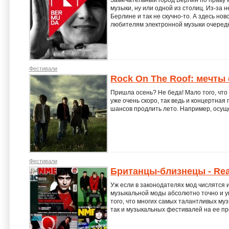
Замечательный город Берлин по праву 
музыки, ну или одной из столиц. Из-за 
Берлине и так не скучно-то. А здесь но
любителям электронной музыки очеред
Фестивали
Rock On The Roof: мечты
Пришла осень? Не беда! Мало того, что
уже очень скоро, так ведь и концертная 
шансов продлить лето. Например, осущ
Фестивали
Британцы-близнецы - Rea
Уж если в законодателях мод числятся 
музыкальной моды абсолютно точно и у
того, что многих самых талантливых му
так и музыкальных фестивалей на ее пр