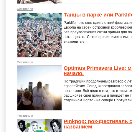
Фестивали
Танцы в парке или Parklif
Parklife - это еще один летний фестива
Европа на своей островной королевской 
без преувеличения сотни причин для 
потанцевать. Сотни причин имеют имен
знаменитые.
Фестивали
Optimus Primavera Live:
начало.
По традиции продолжаем разговор о ле
европейских. Сегодня предлагаю забрат
новенькое. Всё дело в том, что в этом 
расширяет свои границы и пройдет не то
старинном Порто - на севере Португали
Фестивали
PInkpop: рок-фестиваль
названием