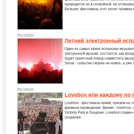
проводится он в спокойной, не отлича
Бельгии, фестиваль этот носит громкое 
Фестивали
Летний электронный исп
Один из самых ярких испанских музыка
элетронной музыки, состоится, как всегд
будет приятный повод совместить мызуку
Sonar - событие скорее не новое, а уже
Фестивали
Lovebox или каждому по 
Lovebox - фестиваль яркий, причем не 
времени проведения. Время - понятно, л
Victoria Park в Лондоне. Lovebox славен
создания.