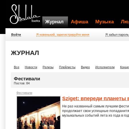
Журнал
Афиша
Музыка
Лю
Войти
Я новенький, зарегистрируйте меня
Я забыл пароль
ЖУРНАЛ
Все
Новости
Релизы
Плейлисты
Видео
Исполнители
Конце
Фестивали
Постов: 84
Фестивали
Sziget: впереди планеты 
Не раз названный самым лучшим фестив
продолжает свои успещные попаданитя 
музыкальных событий лета из года в год