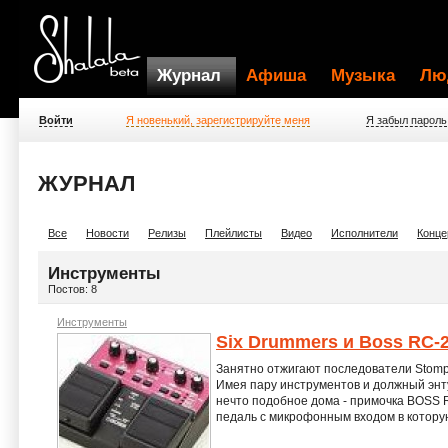
Журнал
Афиша
Музыка
Лю
Войти
Я новенький, зарегистрируйте меня
Я забыл пароль
ЖУРНАЛ
Все
Новости
Релизы
Плейлисты
Видео
Исполнители
Конце
Инструменты
Постов: 8
Инструменты
Six Drummers и Boss RC-
Занятно отжигают последователи Stomp 
Имея пару инструментов и должный энт
нечто подобное дома - примочка BOSS 
педаль с микрофонным входом в котору