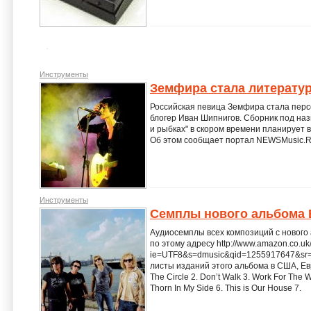
Инструменты
Земфира стала литерату
Российская певица Земфира стала перс
блогер Иван Шипнигов. Сборник под на
и рыбках" в скором времени планирует 
Об этом сообщает портал NEWSMusic.R
Инструменты
Семплы нового альбома 
Аудиосемплы всех композиций с нового 
по этому адресу http://www.amazon.co.u
ie=UTF8&s=dmusic&qid=1255917647&sr=8
листы изданий этого альбома в США, Ев
The Circle 2. Don’t Walk 3. Work For The 
Thorn In My Side 6. This is Our House 7.