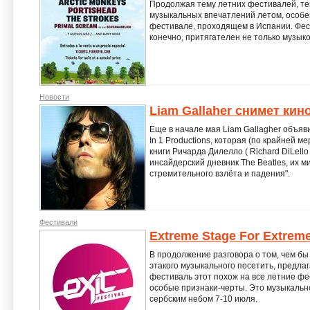
Продолжая тему летних фестивалей, тем
музыкальных впечатлений летом, особен
фестивале, проходящем в Испании. Фест
конечно, притягателен не только музыко
Новости
Liam Gallaher снимет кин
Еще в начале мая Liam Gallagher объяв
In 1 Productions, которая (по крайней м
книги Ричарда Дилелло ( Richard DiLello
инсайдерский дневник The Beatles, их 
стремительного взлёта и падения".
Фестивали
Extreme Stage For Extreme
В продолжение разговора о том, чем бы 
этакого музыкального посетить, предла
фестиваль этот похож на все летние фес
особые признаки-черты. Это музыкальн
сербским небом 7-10 июля.