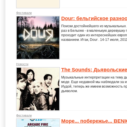
Фестивали
Dour: бельгийское разно
Поиски достойнейшего из музыкальных 
раз в Бельгию - в маленькую деревушку 
проходит один из интереснейших евро
названием. Итак, Dour . 14-17 июля, 201
Новости
The Sounds: Дьявольски
Музыкальные интерпретации на тему дья
моде. Еще недавной мы наблюдали за и
Иудой, теперь же имеем возможность пр
дьяволом.
Фестивали
Море... побережье... BEN