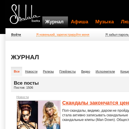
Журнал
Афиша
Музыка
Лю
Войти
Я новенький, зарегистрируйте меня
Я забыл пароль
ЖУРНАЛ
Все
Новости
Релизы
Плейлисты
Видео
Исполнители
Конц
Все посты
Постов: 1506
Новости
Скандалы закончатся це
Поп-скандалы, видимо, даром не пройду
стала активно записывать скандальные 
скандальные клипы (Man Down). Общест