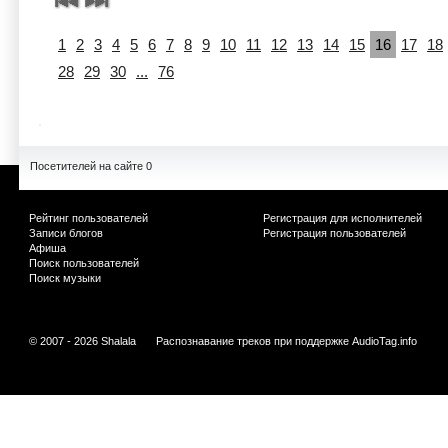
1
2
3
4
5
6
7
8
9
10
11
12
13
14
15
16
17
18
28
29
30
...
76
Посетителей на сайте 0
Рейтинг пользователей
Регистрация для исполнителей
Записи блогов
Регистрация пользователей
Афиша
Поиск пользователей
Поиск музыки
© 2007 - 2026 Shalala
Распознавание треков при поддержке
AudioTag.info