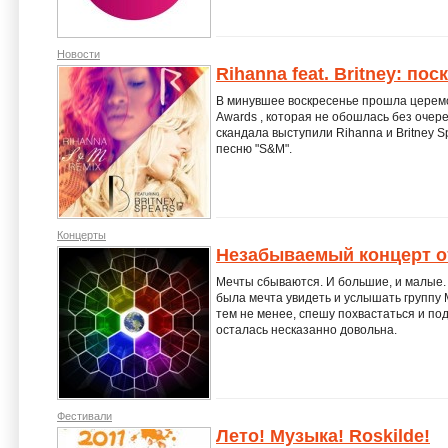
Новости
Rihanna feat. Britney: по
В минувшее воскресенье прошла церемон
Awards , которая не обошлась без очер
скандала выступили Rihanna и Britney 
песню "S&M".
Концерты
Незабываемый концерт 
Мечты сбываются. И большие, и малые.
была мечта увидеть и услышать группу 
тем не менее, спешу похвастаться и под
осталась несказанно довольна.
Фестивали
Лето! Музыка! Roskilde!