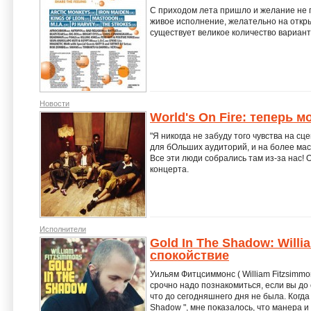
С приходом лета пришло и желание не п
живое исполнение, желательно на откры
существует великое количество вариан
Новости
World's On Fire: теперь 
"Я никогда не забуду того чувства на сце
для бОльших аудиторий, и на более мас
Все эти люди собрались там из-за нас!
концерта.
Исполнители
Gold In The Shadow: Will
спокойствие
Уильям Фитцсиммонс ( William Fitzsimmon
срочно надо познакомиться, если вы до
что до сегодняшнего дня не была. Когда 
Shadow ", мне показалось, что манера и