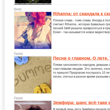
Видео
Rihanna: от скандала к с
Плохая слава - тоже слава. Иногда и п
считает Rihanna , которая буквально ср
песней S&M решила превратиться в пре
Down - так называется новое видеотво
Разное
Песни о главном. О лете. 
Пляжи заполняются народом, девушки о
счастливыми лицами. Это, конечно, означ
то пришло! Предлагаю послушать 10 летн
песен, спетых в разное время разными 
Разное
Земфира: шанс всё-таки 
В первый день лета Земфира решила при