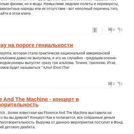
только физики, но и моды. Немыслиме людские полеты и перевороты,
авагантные наряды или их отсутствие - вот неполный перечень того,
айти в этом клипе.
0
0
ay на пороге гениальности
 группа, которая стала практически национальной американской
альбомов давно не выпускала, и это не случайно - грядущим осенне-
одом роекры выпустят сразу три альбома. Точнее, трилогию. Итак,
омов будет называться " iUno! iDos! iTre!
0
0
e And The Machine - концерт в
ворительность
lch , более известная как Florence And The Machine выставила на
что бы вы думали? Концерт! Как и полагается, все собранные деньги
лаготворительность. Выручка от данного мероприятия поступит в Фонд
ий детского диабета.