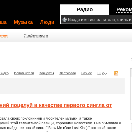
Радио
Реко
ша
Музыка
Люди
 меня
Я забыл пароль
Видео
Исполнители
Концерты
Фестивали
Разное
Еще
ий поцелуй в качестве первого сингла от
овала своих поклонников и любителей музыки, а также
ений этой талантливой певицы, хорошими новостями. Она объявила о
июля выйдкт ее новый сингл " Blow Me (One Last Kiss) ", который также