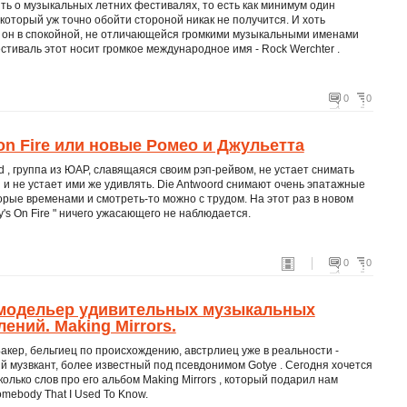
ть о музыкальных летних фестивалях, то есть как минимум один
который уж точно обойти стороной никак не получится. И хоть
 он в спокойной, не отличающейся громкими музыкальными именами
стиваль этот носит громкое международное имя - Rock Werchter .
0
0
on Fire или новые Ромео и Джульетта
d , группа из ЮАР, славящаяся своим рэп-рейвом, не устает снимать
и не устает ими же удивлять. Die Antwoord снимают очень эпатажные
орые временами и смотреть-то можно с трудом. На этот раз в новом
y's On Fire " ничего ужасающего не наблюдается.
0
0
 модельер удивительных музыкальных
ений. Making Mirrors.
акер, бельгиец по происхождению, австрлиец уже в реальности -
 музвкант, более известный под псевдонимом Gotye . Сегодня хочется
колько слов про его альбом Making Mirrors , который подарил нам
mebody That I Used To Know.