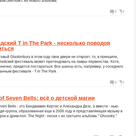
ым синглом с ее нового альбома.
0
0
ский T in The Park - несколько поводов
иться
товый Glastonbury в этом году свои двери не откроет, то, в принципе,
пейский фестиваль может претендовать на лавры первенства. Хотя,
конечно, придется постараться. Все шансы есть, например, у соседнего
нным фестиваля - T in The Park .
0
0
of Seven Bells: всё о детской магии
even Bells - это Бенджамин Кертис и Алехандра Деэс, а вместе - нью-
ди-группа, образованная еще в 2006 году и представляющая музыку в
ок и дрим-поп. The Night - песня с их третьего альбома " Ghosotry ".