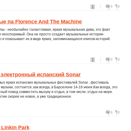
0
0
е па Florence And The Machine
лш - необычайно талантливая, яркая музыкальная дива, это факт
и неоспоримый. Она не просто создает музыкальные истории-
 и показывает их в виде ярких, запоминающихся клипов-историй.
0
0
 электронный испанский Sonar
мых ярких испанских музыкальных фестивалей Sonar , фестиваль
музыки, состоится, как всегда, в Барселоне 14-16 июня.Как всегда, это
ный повод совместить мызуку и отдых, в том числе, отдых на море.
ытие скорее не новое, а уже традиционное.
0
0
Linkin Park