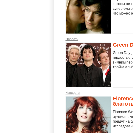
законы не 
супер-экстр
что можно н
Новости
Green D
Green Day ,
гордостью, 
зимним пери
тройка альб
Концерты
Florenc
благот
Florence We
аукцион... 
пойдут на б
исследован