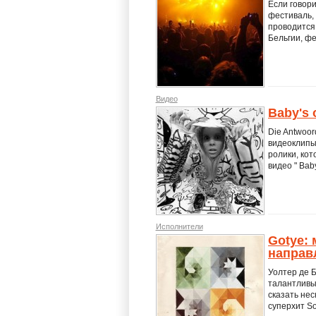
Если говори
фестиваль, 
проводится
Бельгии, фе
Видео
Baby's 
Die Antwoor
видеоклипы 
ролики, кот
видео " Bab
Исполнители
Gotye:
направл
Уолтер де Б
талантливый
сказать нес
суперхит So