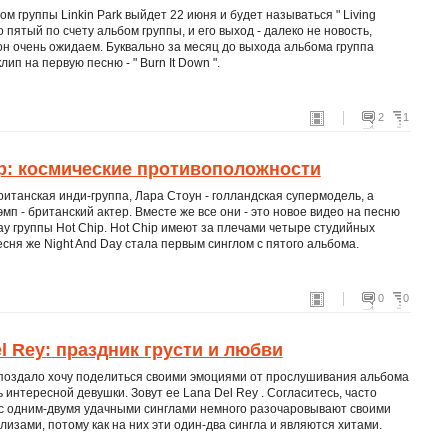
м группы Linkin Park выйдет 22 июня и будет называться " Living
то пятый по счету альбом группы, и его выход - далеко не новость,
он очень ожидаем. Буквально за месяц до выхода альбома группа
лип на первую песню - " Burn It Down ".
2
1
ip: космические противоположности
британская инди-группа, Лара Стоун - голландская супермодель, а
мп - британский актер. Вместе же все они - это новое видео на песню
ay группы Hot Chip. Hot Chip имеют за плечами четыре студийных
сня же Night And Day стала первым синглом с пятого альбома.
0
0
l Rey: праздник грусти и любви
поздало хочу поделиться своими эмоциями от прослушивания альбома
 интересной девушки. Зовут ее Lana Del Rey . Согласитесь, часто
с одним-двумя удачными синглами немного разочаровывают своими
изами, потому как на них эти один-два сингла и являются хитами.