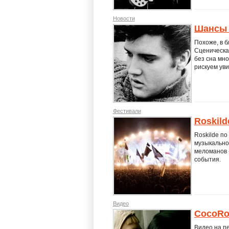
Новости
Шансы 
Похоже, в б
Сценическая
без сна мно
рискуем уви
Фестивали
Roskild
Roskilde по
музыкально
меломанов 
события.
Видео
CocoRo
Видео на пе