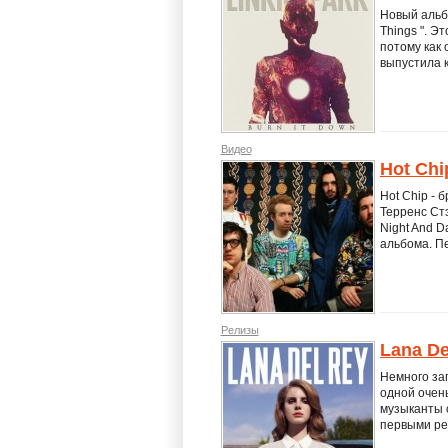
Новый альбо
Things ". Э
потому как 
выпустила к
Видео
Hot Ch
Hot Chip - 
Терренс Стэ
Night And D
альбома. Пе
Релизы
Lana De
Немного за
одной очень
музыканты 
первыми рел