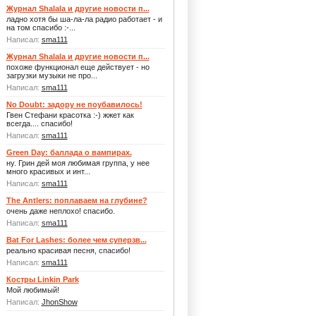
Журнал Shalala и другие новости п...
ладно хотя бы ша-ла-ла радио работает - и
на том спасибо :-...
Написал:
sma111
Журнал Shalala и другие новости п...
похоже функционал еще действует - но
загрузки музыки не про...
Написал:
sma111
No Doubt: задору не поубавилось!
Гвен Стефани красотка :-) жжет как
всегда.... спасибо!
Написал:
sma111
Green Day: баллада о вампирах.
ну. Грин дей моя любимая группа, у нее
много красивых и инт...
Написал:
sma111
The Antlers: поплаваем на глубине?
очень даже неплохо! спасибо.
Написал:
sma111
Bat For Lashes: более чем суперзв...
реально красивая песня, спасибо!
Написал:
sma111
Костры Linkin Park
Мой любимый!
Написал:
JhonShow