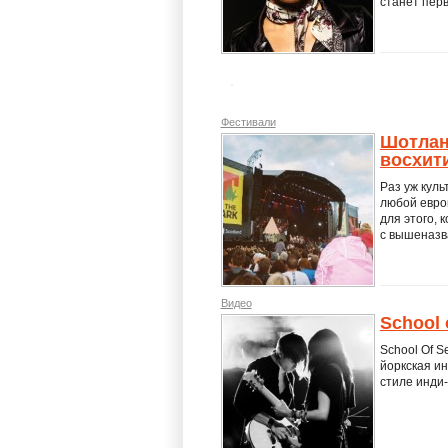
станет перв
Фестивали
Шотланд
восхит
Раз уж куль
любой евро
для этого, 
с вышеназва
Видео
School 
School Of S
йоркская ин
стиле инди-р