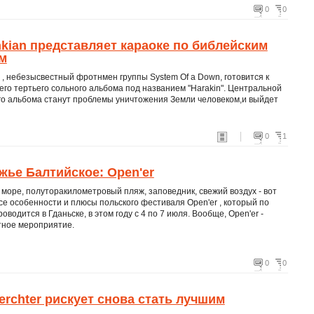
0
0
nkian представляет караоке по библейским
м
n , небезысвестный фротнмен группы System Of a Down, готовится к
его тертьего сольного альбома под названием "Harakin". Центральной
го альбома станут проблемы уничтожения Земли человеком,и выйдет
0
1
жье Балтийское: Open'er
море, полуторакилометровый пляж, заповедник, свежий воздух - вот
се особенности и плюсы польского фестиваля Open'er , который по
оводится в Гданьске, в этом году с 4 по 7 июля. Вообще, Open'er -
тное мероприятие.
0
0
rchter рискует снова стать лучшим