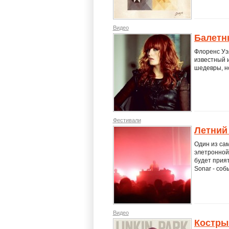
Видео
Балетны
Флоренс Уэ
известный 
шедевры, но
Фестивали
Летний
Один из са
элетронной 
будет прият
Sonar - соб
Видео
Костры 