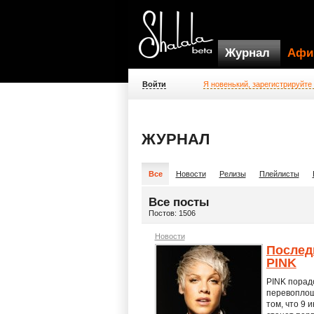
Журнал
Афи
Войти
Я новенький, зарегистрируйте
ЖУРНАЛ
Все
Новости
Релизы
Плейлисты
Все посты
Постов: 1506
Новости
Последн
PINK
PINK порад
перевоплощ
том, что 9 