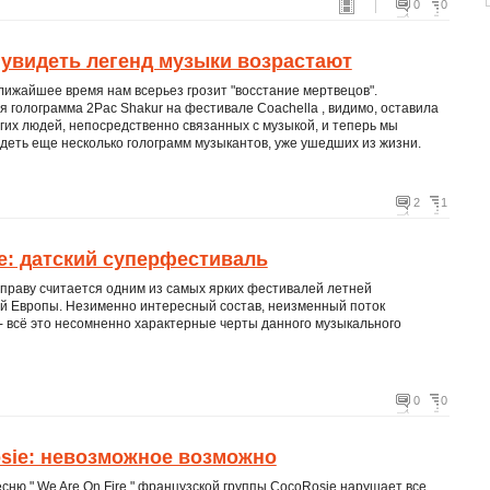
0
0
увидеть легенд музыки возрастают
лижайшее время нам всерьез грозит "восстание мертвецов".
 голограмма 2Pac Shakur на фестивале Coachella , видимо, оставила
гих людей, непосредственно связанных с музыкой, и теперь мы
деть еще несколько голограмм музыкантов, уже ушедших из жизни.
2
1
e: датский суперфестиваль
 праву считается одним из самых ярких фестивалей летней
й Европы. Незименно интересный состав, неизменный поток
- всё это несомненно характерные черты данного музыкального
0
0
sie: невозможное возможно
сню " We Are On Fire " французской группы CocoRosie нарушает все