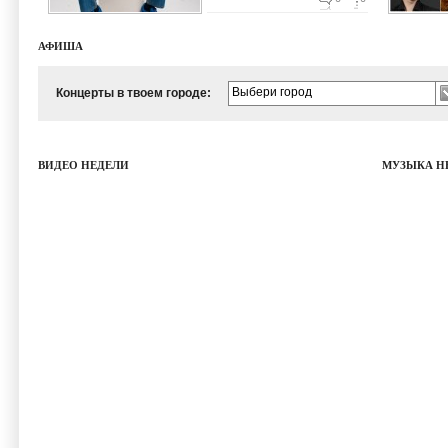
записывается в студии.
34:47
http://brutalgera.blogspot.com/2015/10/invok
ascending-from-aeons-
АФИША
passed.html
Выбери город
Концерты в твоем городе:
ВИДЕО НЕДЕЛИ
МУЗЫКА Н