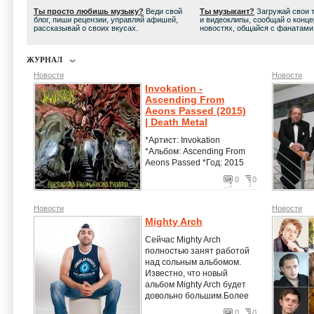
Ты просто любишь музыку?
Веди свой
Ты музыкант?
Загружай свои 
блог, пиши рецензии, управляй афишей,
и видеоклипы, сообщай о конце
рассказывай о своих вкусах.
новостях, общайся с фанатами
ЖУРНАЛ
Новости
Новости
Invokation -
Ascending From
Aeons Passed (2015)
| Death Metal
*Артист: Invokation
*Альбом: Ascending From
Aeons Passed *Год: 2015
*Стиль: Death Metal
0
0
*Страна: Germany
*Формат: mp3@320kbps
*Размер: 86,3MB
Новости
Новости
Треклист: 1. Infected 2. 2nd
Mighty Arch
Skin 3. Fenfire 4. Through
Сейчас Mighty Arch
the Gate of Hypnos 5.
полностью занят работой
Phoboscope 6. Death
над сольным альбомом.
Metal Apocalypse 7.
Известно, что новый
Nonconformist 8. Spineless
альбом Mighty Arch будет
Breed
довольно большим.Более
******************************
15 песен для альбома
Полное время альбома:
0
0