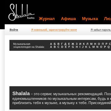
Журнал
Афиша
Музыка
Лю
Войти
Я новенький, зарегистрируйте меня
Я забыл пароль
Музыкальная
A
Б
В
Г
Д
Е
Ж
З
И
К
Л
М
Н
О
П
Р
С
энциклопедия на Shalala:
A
B
C
D
E
F
G
H
I
J
K
L
M
N
O
P
Q
Shalala
– это сервис музыкальных рекомендаций. Поз
единомышленников по музыкальным интересам, будь в к
приблизить тебя к музыке, а музыку к тебе. Присоединя