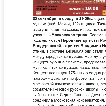
30 сентября, в среду, в 19.00
на сцене
музыки (наб. Мойки, 122) в цикле "
Веч
выступит один из самых известных к
уровня -
«Московское трио».
Бессменн
года являются
Народные артисты Ро
Бондурянский, скрипач Владимир И
Уткин
, в составе ансамбля они стали
международных конкурсов. Наряду с уч
концертирующие солисты, председате
музыкальных конкурсов, известные пед
Концерт посвящен 175-летию со дня ро
программа состоит из фортепианных т
московской композиторской школы, ре
создателей «Новой русской школы» - 
Чайковского и Сергея Танеева. Двух в
соединила Московская консерватория.
Чайковский, среди её первых учеников 