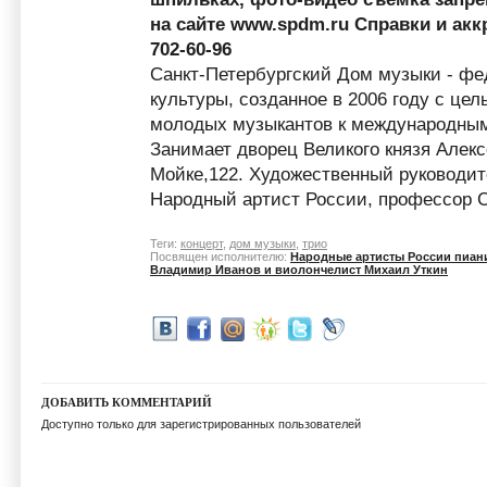
на сайте www.spdm.ru Справки и акк
702-60-96
Санкт-Петербургский Дом музыки - ф
культуры, созданное в 2006 году с це
молодых музыкантов к международным
Занимает дворец Великого князя Алек
Мойке,122. Художественный руководит
Народный артист России, профессор С
Теги:
концерт
,
дом музыки
,
трио
Посвящен исполнителю:
Народные артисты России пиан
Владимир Иванов и виолончелист Михаил Уткин
ДОБАВИТЬ КОММЕНТАРИЙ
Доступно только для зарегистрированных пользователей