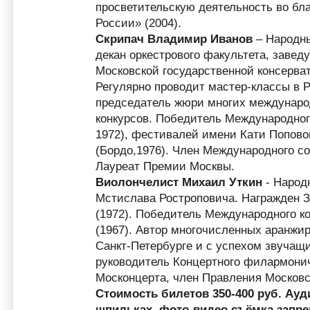
просветительскую деятельность во бла
России» (2004).
Скрипач Владимир Иванов
– Народны
декан оркестрового факультета, заве
Московской государственной консерва
Регулярно проводит мастер-классы в Р
председатель жюри многих междунаро
конкурсов. Победитель Международног
1972), фестивалей имени Кати Попово
(Бордо,1976). Член Международного с
Лауреат Премии Москвы.
Виолончелист Михаил Уткин
- Народ
Мстислава Ростроповича. Награжден 
(1972). Победитель Международного к
(1967). Автор многочисленных аранжи
Санкт-Петербурге и с успехом звучащ
руководитель Концертного филармони
Москонцерта, член Правления Московс
Стоимость билетов 350-400 руб. Ауд
шпильках, фото-видео съёмка зап