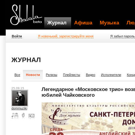
Журнал
Афиша
Музыка
Лю
Войти
Я новенький, зарегистрируйте меня
Я забыл пароль
ЖУРНАЛ
Все
Новости
Релизы
Плейлисты
Видео
Исполнители
Конц
25.09.15
Легендарное «Московское трио» воз
юбилей Чайковского
dommuziki