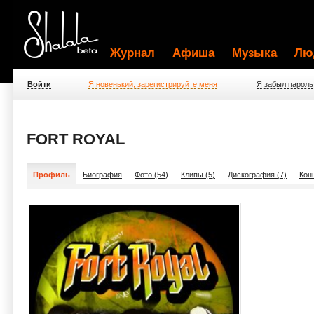
Журнал
Афиша
Музыка
Лю
Войти
Я новенький, зарегистрируйте меня
Я забыл пароль
FORT ROYAL
Профиль
Биография
Фото (54)
Клипы (5)
Дискография (7)
Кон