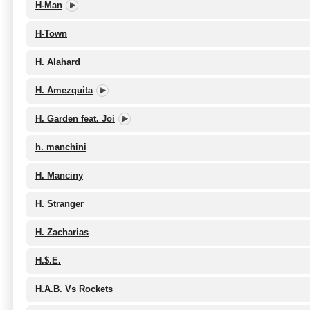
H-Man
H-Town
H. Alahard
H. Amezquita
H. Garden feat. Joi
h. manchini
H. Manciny
H. Stranger
H. Zacharias
H.$.E.
H.A.B. Vs Rockets