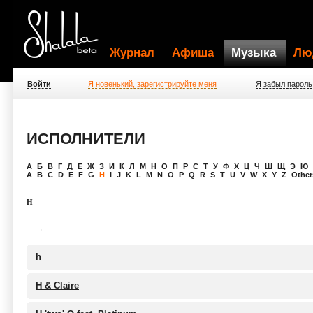
Журнал
Афиша
Музыка
Лю
Войти
Я новенький, зарегистрируйте меня
Я забыл пароль
ИСПОЛНИТЕЛИ
A
Б
В
Г
Д
Е
Ж
З
И
К
Л
М
Н
О
П
Р
С
Т
У
Ф
Х
Ц
Ч
Ш
Щ
Э
Ю
A
B
C
D
E
F
G
H
I
J
K
L
M
N
O
P
Q
R
S
T
U
V
W
X
Y
Z
Others
H
h
H & Claire