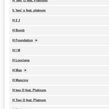
H 'two' O feat. Platinum
h 'two' o feat. platnum
H 2 J
H Bomb
H Foundation
H I M
H Louciana
H Man
H Manciny
H two O feat. Platinum
H Two O feat. Platnum