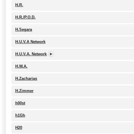
H.R.
H.R./P.O.D.
H.Segara
H.U.V.A Network
H.U.V.A. Network
H.W.A.
H.Zacharias
H.Zimmer
h00st
h1Gh
H20