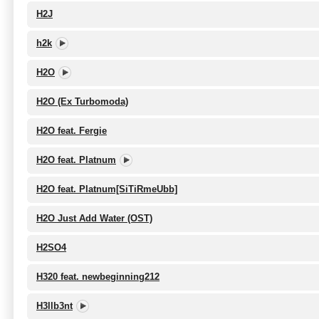
H2J
h2k
H2O
H2O (Ex Turbomoda)
H2O feat. Fergie
H2O feat. Platnum
H2O feat. Platnum[SiTiRmeUbb]
H2O Just Add Water (OST)
H2SO4
H320 feat. newbeginning212
H3llb3nt