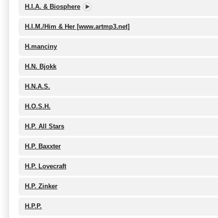
H.I.A. & Biosphere
H.I.M./Him & Her [www.artmp3.net]
H.manciny
H.N. Bjokk
H.N.A.S.
H.O.S.H.
H.P. All Stars
H.P. Baxxter
H.P. Lovecraft
H.P. Zinker
H.P.P.