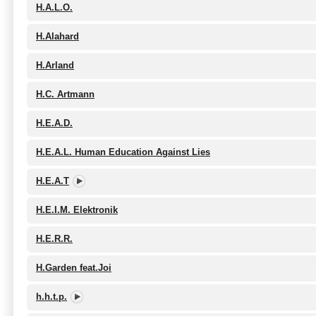
H.A.L.O.
H.Alahard
H.Arland
H.C. Artmann
H.E.A.D.
H.E.A.L. Human Education Against Lies
H.E.A.T
H.E.I.M. Elektronik
H.E.R.R.
H.Garden feat.Joi
h.h.t.p.