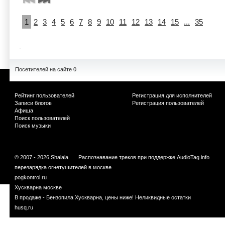
1
2
3
4
5
6
7
8
9
10
11
12
13
14
15
...
35
Посетителей на сайте 0
Рейтинг пользователей
Регистрация для исполнителей
Записи блогов
Регистрация пользователей
Афиша
Поиск пользователей
Поиск музыки
© 2007 - 2026 Shalala
Распознавание треков при поддержке
AudioTag.info
перезарядка огнетушителей в москве
pogkontrol.ru
Хускварна москве
В продаже - Бензопила Хускварна, цены ниже! Неликвидные остатки
husq.ru