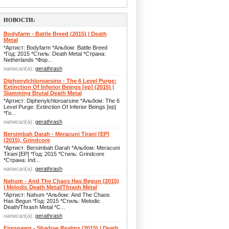
НОВОСТИ:
Bodyfarm - Battle Breed (2015) | Death
Metal
*Артист: Bodyfarm *Альбом: Battle Breed
*Год: 2015 *Стиль: Death Metal *Страна:
Netherlands *Фор...
написал(а):
gerathrash
Diphenylchloroarsine - The 6 Level Purge:
Extinction Of Inferior Beings [ep] (2015) |
Slamming Brutal Death Metal
*Артист: Diphenylchloroarsine *Альбом: The 6
Level Purge: Extinction Of Inferior Beings [ep]
*Го...
написал(а):
gerathrash
Bersimbah Darah - Meracuni Tirani [EP]
(2015), Grindcore
*Артист: Bersimbah Darah *Альбом: Meracuni
Tirani [EP] *Год: 2015 *Стиль: Grindcore
*Страна: Ind...
написал(а):
gerathrash
Nahum - And The Chaos Has Begun (2015)
| Melodic Death Metal/Thrash Metal
*Артист: Nahum *Альбом: And The Chaos
Has Begun *Год: 2015 *Стиль: Melodic
Death/Thrash Metal *С...
написал(а):
gerathrash
Firespawn - Shadow Realms (2015) | Death