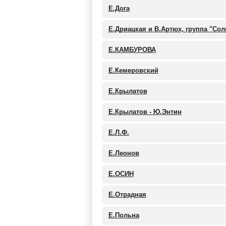
Е.Дога
Е.Дриацкая и В.Артюх, группа "Сол
Е.КАМБУРОВА
Е.Кемеровский
Е.Крылатов
Е.Крылатов - Ю.Энтин
Е.Л.Ф.
Е.Леонов
Е.ОСИН
Е.Отрадная
Е.Польна