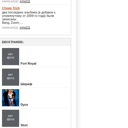
написал(а):
sma111
Cheap Trick
два последних альбома (в добавок к
упомянутому от 2009-го года) были
записаны:
Bang, Zoom, ...
написал(а):
sma111
БИОГРАФИИ:
нет
фото
Fort Royal
нет
фото
Шериф
Dyce
нет
фото
Shot