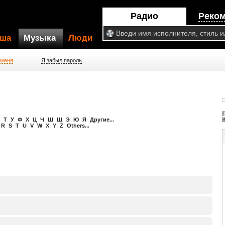
Радио
Реко
ша
Музыка
Люди
 меня
Я забыл пароль
Т
У
Ф
Х
Ц
Ч
Ш
Щ
Э
Ю
Я
Другие...
R
S
T
U
V
W
X
Y
Z
Others...