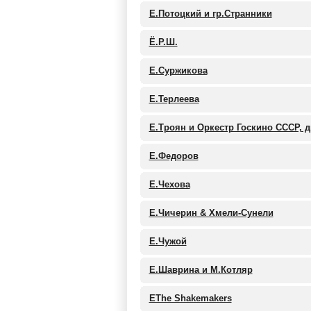
Е.Потоцкий и гр.Странники
Ё.Р.Ш.
Е.Суржикова
Е.Терлеева
Е.Троян и Оркестр Госкино СССР, 
Е.Федоров
Е.Чехова
Е.Чичерин & Хмели-Сунели
Е.Чужой
Е.Шаврина и М.Котляр
ЕThe Shakemakers