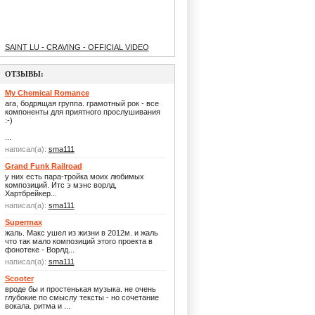
SAINT LU - CRAVING - OFFICIAL VIDEO
ОТЗЫВЫ:
My Chemical Romance
ага, бодрящая группа. грамотный рок - все
компоненты для приятного прослушивания
:-)
...
написал(а):
sma111
Grand Funk Railroad
у них есть пара-тройка моих любимых
композиций. Итс э мэнс ворлд,
Хартбрейкер...
написал(а):
sma111
Supermax
жаль. Макс ушел из жизни в 2012м. и жаль
что так мало композиций этого проекта в
фонотеке - Ворлд...
написал(а):
sma111
Scooter
вроде бы и простенькая музыка. не очень
глубокие по смыслу тексты - но сочетание
вокала. ритма и ...