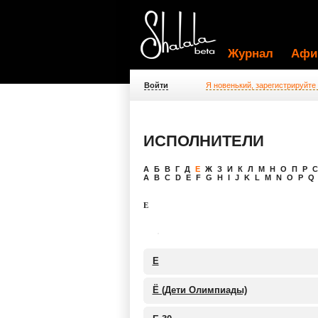
Журнал
Афи
Войти
Я новенький, зарегистрируйте
ИСПОЛНИТЕЛИ
A
Б
В
Г
Д
Е
Ж
З
И
К
Л
М
Н
О
П
Р
С
A
B
C
D
E
F
G
H
I
J
K
L
M
N
O
P
Q
Е
Е
Ё (Дети Олимпиады)