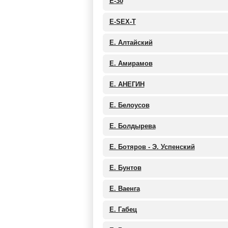
Е-30
Е-SEX-T
Е. Алтайский
Е. Амирамов
Е. АНЕГИН
Е. Белоусов
Е. Болдырева
Е. Ботяров - Э. Успенский
Е. Бунтов
Е. Ваенга
Е. Габец