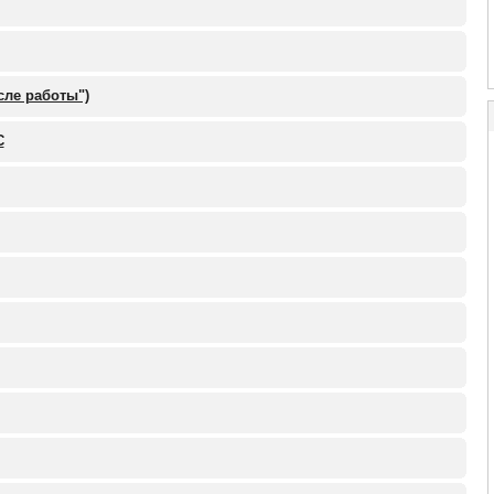
сле работы")
С