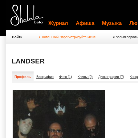
Журнал
Афиша
Музыка
Лю
Войти
Я новенький, зарегистрируйте меня
Я забыл пароль
LANDSER
Профиль
Биография
Фото (1)
Клипы (0)
Дискография (7)
Конц