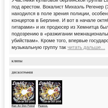
Участники культовой берлинской группы L
под арестом. Вокалист Михаэль Регенер (
находился в поле зрения полиции, особен
концертов в Берлине. И вот в начале октя
гитарами» и их продюсер из Хемнитца бы
подозрению в «разжигании межнациональн
убийствам». Кроме того, впервые государ
музыкальную группу так
читать дальше...
КЛИПЫ
ДИСКОГРАФИЯ
Ran An Den Feind
Разное.