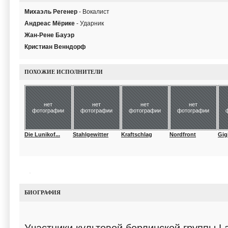
Михаэль Регенер
- Вокалист
Андреас Мёрике
- Ударник
Жан-Рене Бауэр
Кристиан Венндорф
ПОХОЖИЕ ИСПОЛНИТЕЛИ
нет
нет
нет
нет
фотографии
фотографии
фотографии
фотографии
Die Lunikof...
Stahlgewitter
Kraftschlag
Nordfront
Gigi
БИОГРАФИЯ