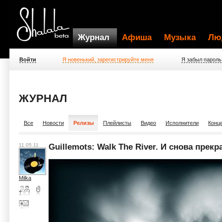
Журнал
Афиша
Музыка
Лю
Войти
Я новенький, зарегистрируйте меня
Я забыл пароль
ЖУРНАЛ
Все
Новости
Релизы
Плейлисты
Видео
Исполнители
Конц
11.05.11
Guillemots: Walk The River. И снова прекр
Milka