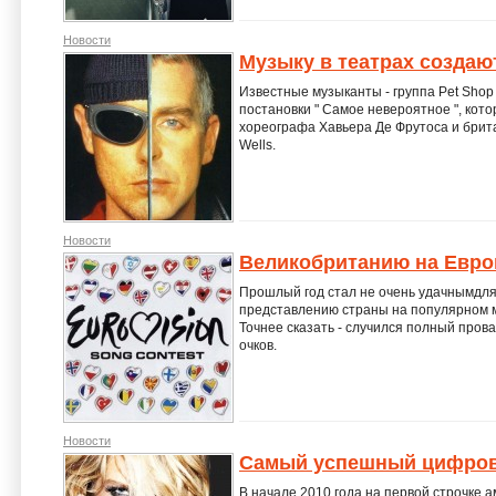
Новости
Музыку в театрах создаю
Известные музыканты - группа Pet Shop
постановки " Самое невероятное ", кот
хореографа Хавьера Де Фрутоса и брита
Wells.
Новости
Великобританию на Евров
Прошлый год стал не очень удачнымдля
представлению страны на популярном му
Точнее сказать - случился полный прова
очков.
Новости
Самый успешный цифрово
В начале 2010 года на первой строчке 