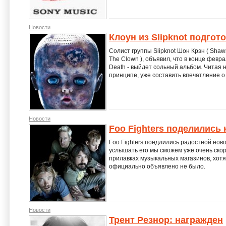
Новости
Клоун из Slipknot подгот
Солист группы Slipknot Шон Крэн ( Shawn
The Clown ), объявил, что в конце феврал
Death - выйдет сольный альбом. Читая н
принципе, уже составить впечатление о 
Новости
Foo Fighters поделились
Foo Fighters поедлились радостной ново
услышать его мы сможем уже очень скор
прилавках музыкальных магазинов, хотя
официально объявлено не было.
Новости
Трент Резнор: награжден