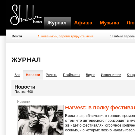
Журнал
Афиша
Музыка
Лю
Войти
Я новенький, зарегистрируйте меня
Я забыл пароль
ЖУРНАЛ
Все
Новости
Релизы
Плейлисты
Видео
Исполнители
Конц
Новости
Постов: 600
Новости
Harvest: в полку фестив
Вместе с приближением теплого време
о том, что интересного произойдет в му
же идет о фестивалях, огромное количе
осенью, и о которых можно начать говор