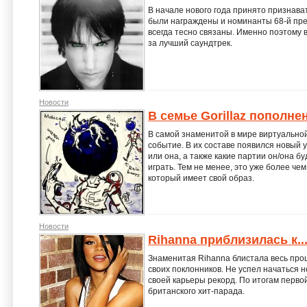
В начале нового года принято признавать
были награждены и номинанты 68-й прем
всегда тесно связаны. Именно поэтому 
за лучший саундтрек.
Новости
В семье Gorillaz пополне
В самой знаменитой в мире виртуальной 
событие. В их составе появился новый у
или она, а также какие партии он/она бу
играть. Тем не менее, это уже более чем
который имеет свой образ.
Новости
Rihanna приблизилась к..
Знаменитая Rihanna блистала весь прош
своих поклонников. Не успел начаться н
своей карьеры рекорд. По итогам перво
британского хит-парада.