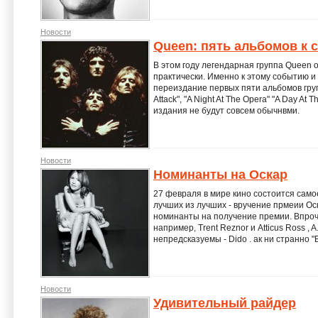
Новости
Queen: пять альбомов к 
В этом году легендарная группа Queen о
практически. Именно к этому событию 
переиздание первых пяти альбомов группы
Attack", "A Night At The Opera" "A Day At
издания не будут совсем обычнвми.
Новости
Номинанты на Оскар
27 февраля в мире кино состоится сам
лучших из лучших - вручение прмеии Ос
номинанты на получение премии. Впро
например, Trent Reznor и Atticus Ross , 
непредсказуемы - Dido . ак ни странно "
Новости
Удивительный райдер