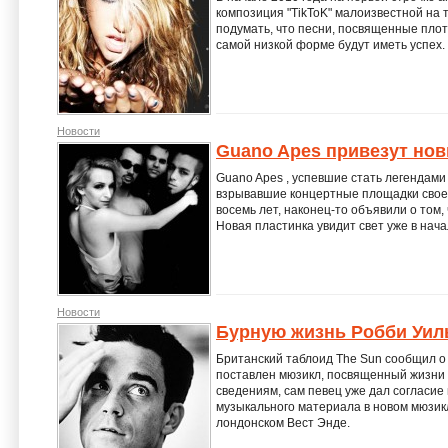
композиция "TikToK" малоизвестной на 
подумать, что песни, посвященные пло
самой низкой форме будут иметь успех.
Новости
Guano Apes привезут но
Guano Apes , успевшие стать легендами
взрывавшие концертные площадки свое
восемь лет, наконец-то объявили о том, 
Новая пластинка увидит свет уже в начал
Новости
Бурную жизнь Робби Уиль
Британский таблоид The Sun сообщил о 
поставлен мюзикл, посвященный жизни 
сведениям, сам певец уже дал согласие
музыкального материала в новом мюзикл
лондонском Вест Энде.