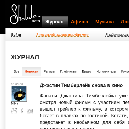
Журнал
Афиша
Музыка
Лю
Войти
Я новенький, зарегистрируйте меня
Я забыл пароль
ЖУРНАЛ
Все
Новости
Релизы
Плейлисты
Видео
Исполнители
Конц
03.03.08
Джастин Тимберлейк снова в кино
Фанаты Джастина Тимберлейка уже 
смотря новый фильм с участием пев
Milka
вышел трейлер к фильму, в котором
бегает в плавках по гостиной. Кстат
предстанет в необычном для себя 
семидесятых и с усами.