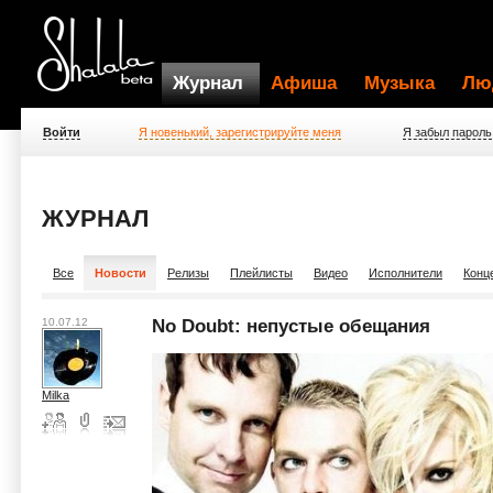
Журнал
Афиша
Музыка
Лю
Войти
Я новенький, зарегистрируйте меня
Я забыл пароль
ЖУРНАЛ
Все
Новости
Релизы
Плейлисты
Видео
Исполнители
Конц
10.07.12
No Doubt: непустые обещания
Milka