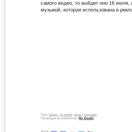
самого видео, то выйдет оно 16 июля, 
музыкой, которая использована в рекл
Теги:
видео
,
no doubt
,
релиз
,
реклама
Посвящен исполнителю:
No Doubt