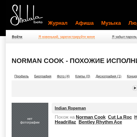
Журнал
Афиша
Музыка
Лю
Войти
Я новенький, зарегистрируйте меня
Я забыл пароль
NORMAN COOK - ПОХОЖИЕ ИСПОЛН
Профиль
Биография
Фото (4)
Клипы (0)
Дискография (1)
Концер
Indian Ropeman
Похож на
Norman Cook
Cut La Roc
H
нет
Headrillaz
Bentley Rhythm Ace
фотографии