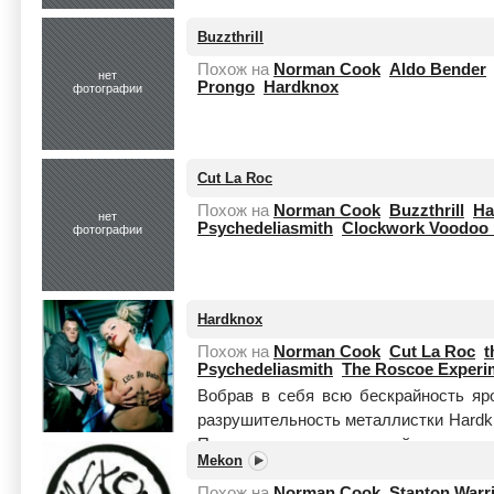
Buzzthrill
Похож на
Norman Cook
Aldo Bender
нет
Prongo
Hardknox
фотографии
Cut La Roc
Похож на
Norman Cook
Buzzthrill
Ha
нет
Psychedeliasmith
Clockwork Voodoo 
фотографии
Hardknox
Похож на
Norman Cook
Cut La Roc
t
Psychedeliasmith
The Roscoe Experi
Вобрав в себя всю бескрайность яр
разрушительность металлистки Hardkn
Проктор, ранее известный своими п
Mekon
вместе...
Читать целиком
Похож на
Norman Cook
Stanton Warr