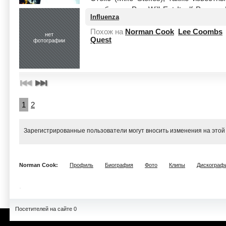
экс-басист Pop Will Eat Itself Ричард
Influenza
целиком
Похож на
Norman Cook
Lee Coombs
нет
Quest
фотографии
1
2
Зарегистрированные пользователи могут вносить изменения на этой
Norman Cook:
Профиль
Биография
Фото
Клипы
Дискограф
Посетителей на сайте 0