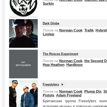
Surkin
Dark Globe
Похож на
Norman Cook
Trafik
Hybrid
Lostep
The Roscoe Experiment
Похож на
Norman Cook
the Second D
нет
Hop Heathen
Hardknox
фотографии
Freestylers
Похож на
Norman Cook
Plump Djs
St
Pistols
Adam Freeland
Британская группа Freestylers по
исполняя музыку в довольно широком