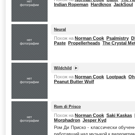
нет
Indian Ropeman
Hardknox
JackSoul
фотографии
Neural
Похож на
Norman Cook
Psalmistry
D
нет
Paste
Propellerheads
The Crystal Me
фотографии
Wildchild
Похож на
Norman Cook
Lootpack
Oh
нет
Peanut Butter Wolf
фотографии
Rom di Prisco
Похож на
Norman Cook
Saki Kaskas
нет
Morphadron
Jesper Kyd
фотографии
Ром Ди Приско - классически обучен
работавший над музыкой к видеоигра