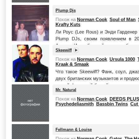
Plump Djs
Похож на
Norman Cook
Soul of Man
Krafty Kuts
Ли Роус (Lee Rous) и Энди Гарденер 
Plump DJs, своим появлением в 20
Англии. Их дебютный микс-альбом по
Skeewiff
Читать целиком
Похож на
Norman Cook
Ursula 1000
Kraak & Smaak
Что такое Skeewiff? Фанк, соул, д
двух британских музыкантов и продюсер
самый фанковый белый человек на пл
Mr. Natural
...
Читать целиком
Похож на
Norman Cook
DEEDS PLU
нет
Psychedeliasmith
Bassbin Twins
Cut
фотографии
Fellmann & Louise
Похож на
Norman Cook
Gator
The Ha