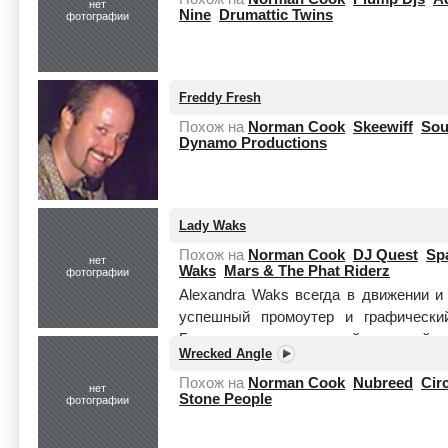
нет
Nine
Drumattic Twins
фотографии
Freddy Fresh
Похож на
Norman Cook
Skeewiff
Sou
Dynamo Productions
Lady Waks
Похож на
Norman Cook
DJ Quest
Sp
нет
Waks
Mars & The Phat Riderz
фотографии
Alexandra Waks всегда в движении и
успешный промоутер и графически
Германию еще маленькой девочкой, вер
Wrecked Angle
Читать целиком
Похож на
Norman Cook
Nubreed
Cir
нет
Stone People
фотографии