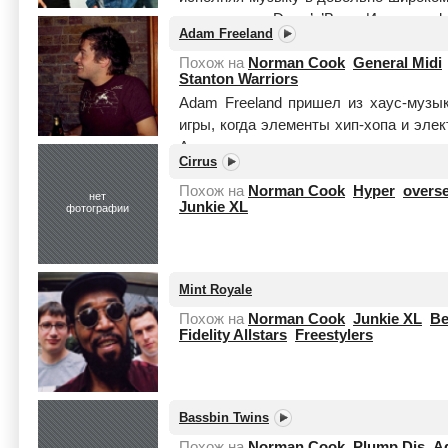
и заканчивая Drum’n’Bass. Источник: la
Adam Freeland
Похож на
Norman Cook
General Midi
Stanton Warriors
Adam Freeland пришел из хаус-музык
игры, когда элементы хип-хопа и элек
Адам играет на трех вертушках, прим
Cirrus
Читать целиком
Похож на
Norman Cook
Hyper
overs
нет
Junkie XL
фотографии
Mint Royale
Похож на
Norman Cook
Junkie XL
Be
Fidelity Allstars
Freestylers
Bassbin Twins
Похож на
Norman Cook
Plump Djs
A