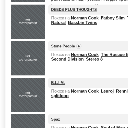
более десятилетия. Он продюсируе
DEEDS PLUS THOUGHTS
релиза...
Читать целиком
Похож на
Norman Cook
Fatboy Slim
нет
Natural
Bassbin Twins
фотографии
Stone People
Похож на
Norman Cook
The Roscoe 
нет
Second Division
Stereo 8
фотографии
B.L.I.M.
Похож на
Norman Cook
Leuroj
Renni
нет
splitloop
фотографии
Spaz
Похож на
Norman Cook
Soul of Man