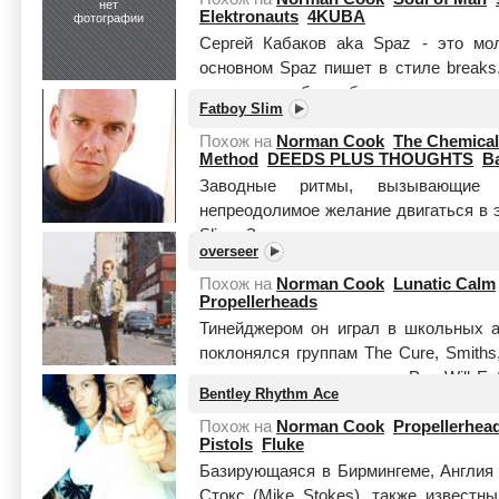
нет
Elektronauts
4KUBA
фотографии
Сергей Кабаков aka Spaz - это мо
основном Spaz пишет в стиле breaks
завоевал себе небольшую известн
Fatboy Slim
лэйблом Stepsine.co...
Читать целиком
Похож на
Norman Cook
The Chemical
Method
DEEDS PLUS THOUGHTS
B
Заводные ритмы, вызывающие
непреодолимое желание двигаться в э
Slim. За нелепым псевдонимом, ст
overseer
бывалый пловец по морю шоу-бизнеса
Похож на
Norman Cook
Lunatic Calm
Propellerheads
Тинейджером он играл в школьных а
поклонялся группам The Cure, Smiths, 
как он услышал команды Pop Will Eat
Bentley Rhythm Ace
рэп-группы A Tribe Cal...
Читать целик
Похож на
Norman Cook
Propellerhea
Pistols
Fluke
Базирующаяся в Бирмингеме, Англия 
Стокс (Mike Stokes), также известн