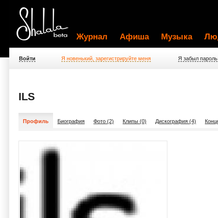
Журнал
Афиша
Музыка
Лю
Войти
Я новенький, зарегистрируйте меня
Я забыл пароль
ILS
Профиль
Биография
Фото (2)
Клипы (0)
Дискография (4)
Конц