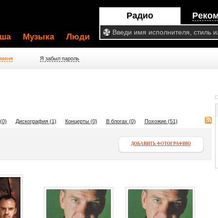
Радио
Реко
ша
Музыка
Люди
 меня
Я забыл пароль
(0)
Дискография (1)
Концерты (0)
В блогах (0)
Похожие (51)
ДОБАВИТЬ ФОТОГРАФИЮ