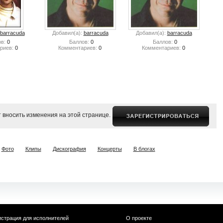
barracuda
Добавил(а):
barracuda
Добавил(а):
barracuda
в:
0
Баллов:
0
Баллов:
0
риев:
0
Комментариев:
0
Комментариев:
0
 вносить изменения на этой странице.
Фото
Клипы
Дискография
Концерты
В блогах
истрация для исполнителей
О проекте