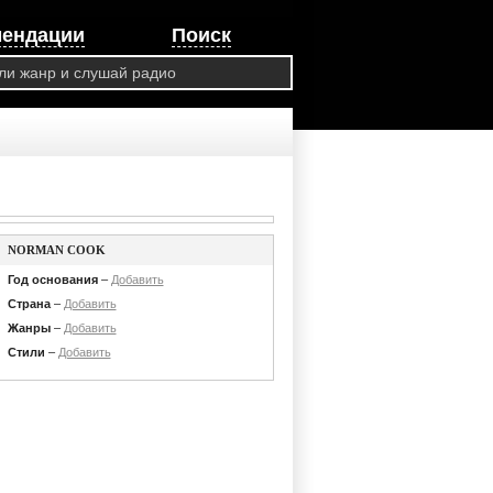
мендации
Поиск
NORMAN COOK
Год основания
–
Добавить
Страна
–
Добавить
Жанры
–
Добавить
Стили
–
Добавить