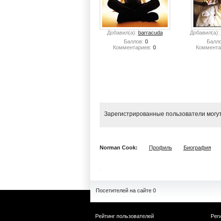
Добавил(а):
barracuda
Добавил(а):
Баллов:
0
Балло
Комментариев:
0
Коммента
Зарегистрированные пользователи могут
Norman Cook:
Профиль
Биография
Посетителей на сайте 0
Рейтинг пользователей
Рег