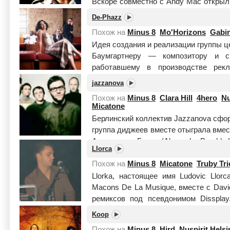
Вскоре совместно с Andy Mac открыл 
целиком
De-Phazz
Похож на
Minus 8
Mo'Horizons
Gabi
Идея создания и реализации группы 
Баумгартнеру — композитору и с
работавшему в производстве рек
проектов. В начале 90-х Баумгартнер с
jazzanova
Похож на
Minus 8
Clara Hill
4hero
Nu
Micatone
Берлинский коллектив Jazzanova сформ
группа диджеев вместе отыграла вмест
Александра Барка (Alexander Barck), К
Llorca
целиком
Похож на
Minus 8
Micatone
Truby Tri
Llorka, настоящее имя Ludovic Llor
Macons De La Musique, вместе с Davi
ремиксов под псевдонимом Disspla
электронн...
Читать целиком
Koop
Похож на
Minus 8
Hird
Nuspirit Helsi