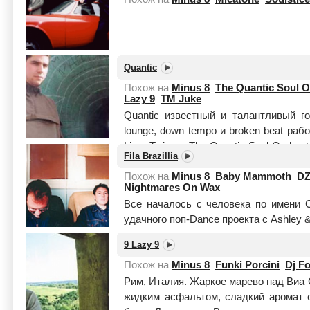
Quantic
Похож на
Minus 8
The Quantic Soul O
Lazy 9
TM Juke
Quantic известный и талантливый го
lounge, down tempo и broken beat ра
Limp Twins и The Quantic Soul Orches
Fila Brazillia
го...
Читать целиком
Похож на
Minus 8
Baby Mammoth
DZ
Nightmares On Wax
Все началось с человека по имени С
удачного поп-Dance проекта с Ashley & 
они дружно «сделали ноги», когда 
9 Lazy 9
целиком
Похож на
Minus 8
Funki Porcini
Dj F
Рим, Италия. Жаркое марево над Виа 
жидким асфальтом, сладкий аромат 