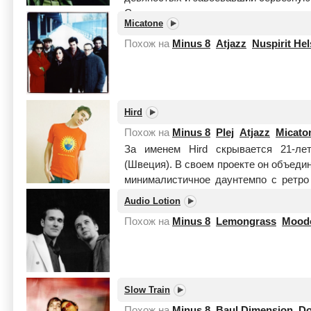
С самого начала их совместное 
Micatone
чувственная...
Читать целиком
Похож на
Minus 8
Atjazz
Nuspirit Hel
Hird
Похож на
Minus 8
Plej
Atjazz
Micato
За именем Hird скрывается 21-ле
(Швеция). В своем проекте он объед
минималистичное даунтемпо с ретро
релиз Hird Kee...
Читать целиком
Audio Lotion
Похож на
Minus 8
Lemongrass
Mood
Slow Train
Похож на
Minus 8
Baul Dimension
Do