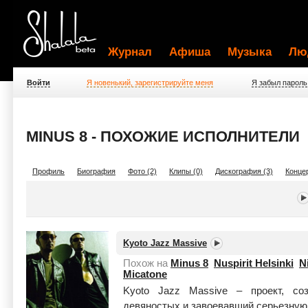
Журнал
Афиша
Музыка
Лю
Войти
Я новенький, зарегистрируйте меня
Я забыл пароль
MINUS 8 - ПОХОЖИЕ ИСПОЛНИТЕЛИ
Профиль
Биография
Фото (2)
Клипы (0)
Дискография (3)
Концер
Kyoto Jazz Massive
Похож на
Minus 8
Nuspirit Helsinki
N
Micatone
Kyoto Jazz Massive – проект, с
девяностых и завоевавший серьезную