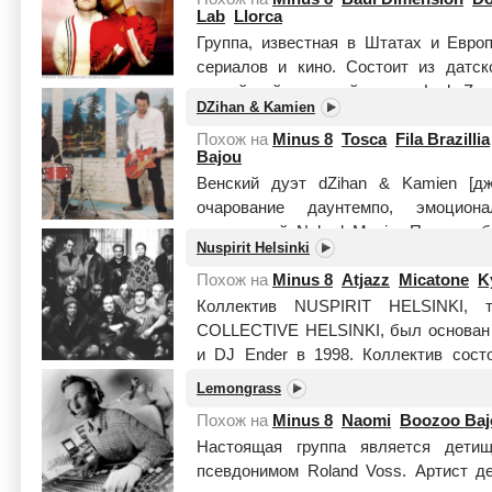
Lab
Llorca
Группа, известная в Штатах и Евро
сериалов и кино. Состоит из датс
английской джазовой певицы Lady Z.
DZihan & Kamien
Похож на
Minus 8
Tosca
Fila Brazillia
Bajou
Венский дуэт dZihan & Kamien [дж
очарование даунтемпо, эмоцион
компиляций Naked Music. Проект об
Nuspirit Helsinki
Buch...
Читать целиком
Похож на
Minus 8
Atjazz
Micatone
K
Коллектив NUSPIRIT HELSINKI,
COLLECTIVE HELSINKI, был основан 
и DJ Ender в 1998. Коллектив сост
основной пятерк...
Читать целиком
Lemongrass
Похож на
Minus 8
Naomi
Boozoo Baj
Настоящая группа является дети
псевдонимом Roland Voss. Артист д