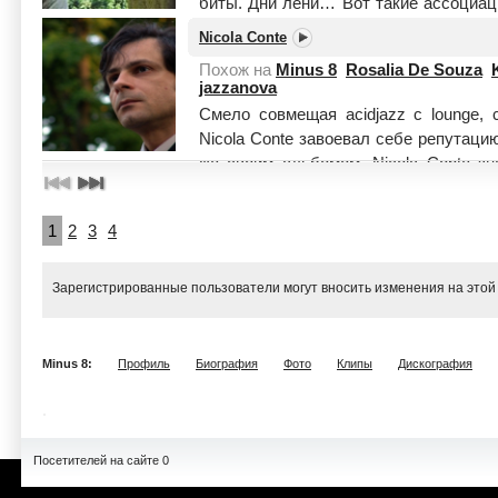
биты. Дни лени… Вот такие ассоциаци
Читать целиком
Nicola Conte
Похож на
Minus 8
Rosalia De Souza
jazzanova
Смело совмещая aсidjazz c lounge, 
Nicola Conte завоевал себе репутаци
же своим альбомом. Nicola Conte зн
Читать целиком
1
2
3
4
Зарегистрированные пользователи могут вносить изменения на этой
Minus 8:
Профиль
Биография
Фото
Клипы
Дискография
Посетителей на сайте 0