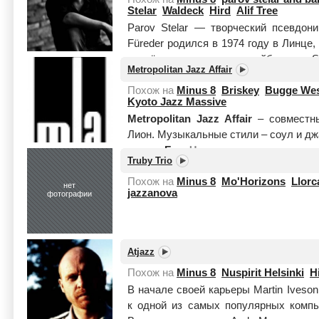
Stelar
Waldeck
Hird
Alif Tree
Parov Stelar — творческий псевдон
Füreder родился в 1974 году в Линце,
издаёт музыку на таких лейблах как Sun
Metropolitan Jazz Affair
целиком
Похож на
Minus 8
Briskey
Bugge Wes
Kyoto Jazz Massive
Metropolitan Jazz Affair
– совместны
Лион. Музыкальные стили – соул и дж
гитара;
Бе...
Читать целиком
Truby Trio
Похож на
Minus 8
Mo'Horizons
Llorc
нет
jazzanova
фотографии
Atjazz
Похож на
Minus 8
Nuspirit Helsinki
H
В начале своей карьеры Martin Ives
к одной из самых популярных компь