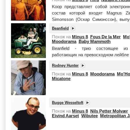
Koop представляет собой электрон
состав которой входят Magnus Zi
Simonsson (Оскар Симонссон), выпу
участие в многочисленных ремикс-про
Beanfield
Похож на
Minus 8
Fous De la Mer
Mo
Moodorama
Baby Mammoth
Beanfield - трио состоящее из 
работающих на превосходном лейбле 
в постоянном контакте с такими танц
Rodney Hunter
Fila Brazil...
Читать целиком
Похож на
Minus 8
Moodorama
Mo'Ho
Micatone
Bugge Wesseltoft
Похож на
Minus 8
Nils Petter Molvær
Eivind Aarset
Wibutee
Metropolitan J