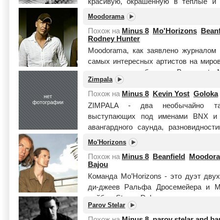
красивую, окрашенную в теплые и г
преимущественн...
Читать целиком
Moodorama
Похож на
Minus 8
Mo'Horizons
Beanf
Rodney Hunter
Moodorama, как заявлено журналом J
самых интересных артистов на миров
созданных альбомах «Basement Mu
Zimpala
Music»(2000)...
Читать целиком
Похож на
Minus 8
Kevin Yost
Goloka
нет
фотографии
ZIMPALA - два необычайно тал
выступающих под именами BNX и 
авангардного саунда, разновидно
MUSIC: терпкая смесь экзотичной,...
Ч
Mo'Horizons
Похож на
Minus 8
Beanfield
Moodor
Bajou
Команда Mo’Horizons - это дуэт дву
ди-джеев Ральфа Дросемейера и М
лейбла Stereo Deluxe, которые в се
Parov Stelar
третью долг...
Читать целиком
Похож на
Minus 8
parov stelar and b