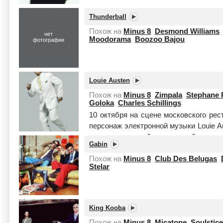
Thunderball
Похож на
Minus 8
Desmond Williams
нет
Moodorama
Boozoo Bajou
фотографии
Louie Austen
Похож на
Minus 8
Zimpala
Stephane
Goloka
Charles Schillings
10 октября на сцене московского рес
персонаж электронной музыки Louie Au
наверное, самый загадочный на се
Gabin
Читать целиком
Похож на
Minus 8
Club Des Belugas
Stelar
King Kooba
Похож на
Minus 8
Micatone
Soulstice