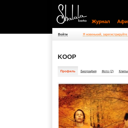
Журнал
Афи
Войти
Я новенький, зарегистрируйте
KOOP
Профиль
Биография
Фото (2)
Клипы