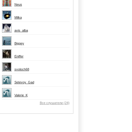
Neus
Milka
avis_alba
Biggey
Eniffer
svoloch68
Setevoy_Gad
Valerie_K
Все слушатели (24)