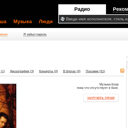
Радио
Реко
ша
Музыка
Люди
 меня
Я забыл пароль
 (1)
Дискография (3)
Концерты (0)
В блогах (0)
Похожие (51)
Музыка Koop
пока что отсутствует в базе.
ЗАГРУЗИТЬ ТРЕКИ