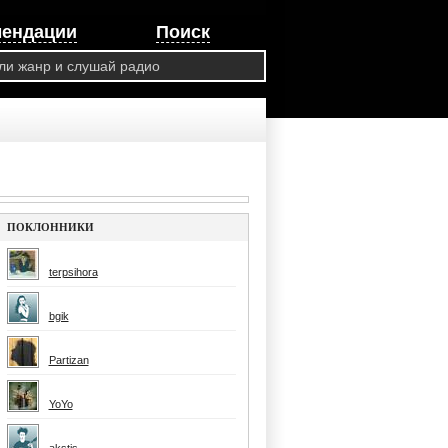
мендации
Поиск
ПОКЛОННИКИ
terpsihora
bgik
Partizan
YoYo