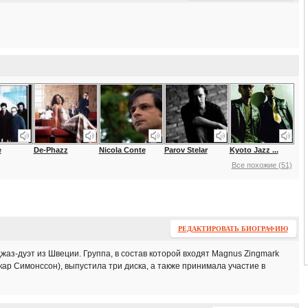
e
De-Phazz
Nicola Conte
Parov Stelar
Kyoto Jazz ...
Все похожие (51)
РЕДАКТИРОВАТЬ БИОГРАФИЮ
аз-дуэт из Швеции. Группа, в состав которой входят Magnus Zingmark
кар Симонссон), выпустила три диска, а также принимала участие в