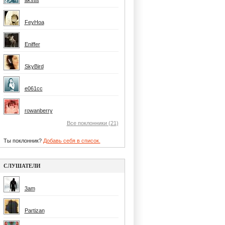
akstis
FeyHoa
Eniffer
SkyBird
e061cc
rowanberry
Все поклонники (21)
Ты поклонник?
Добавь себя в список.
СЛУШАТЕЛИ
3am
Partizan