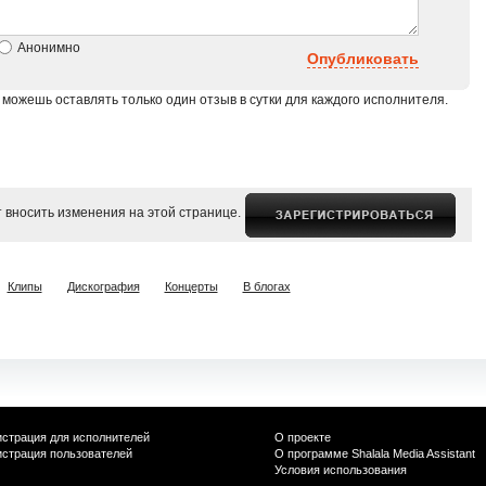
Анонимно
Опубликовать
 можешь оставлять только один отзыв в сутки для каждого исполнителя.
 вносить изменения на этой странице.
Клипы
Дискография
Концерты
В блогах
истрация для исполнителей
О проекте
истрация пользователей
О программе Shalala Media Assistant
Условия использования