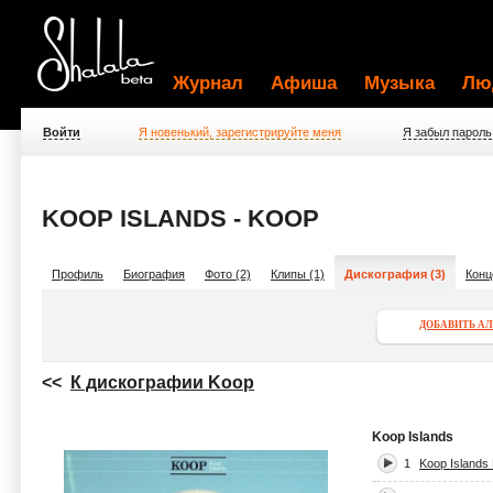
Журнал
Афиша
Музыка
Лю
Войти
Я новенький, зарегистрируйте меня
Я забыл пароль
KOOP ISLANDS - KOOP
Профиль
Биография
Фото (2)
Клипы (1)
Дискография (3)
Конц
ДОБАВИТЬ А
<<
К дискографии Koop
Koop Islands
1
Koop Islands