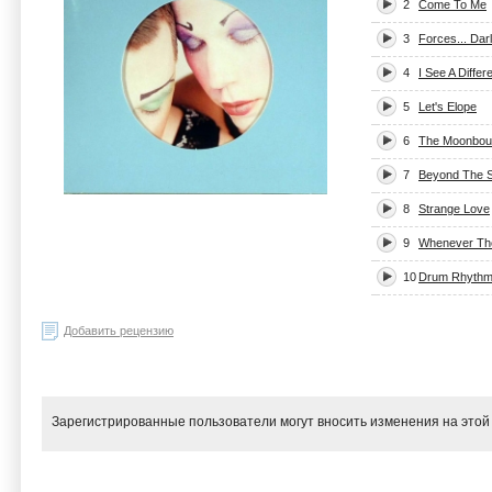
2
Come To Me
3
Forces... Darl
4
I See A Differ
5
Let's Elope
6
The Moonbou
7
Beyond The 
8
Strange Love
9
Whenever The
10
Drum Rhythm
Добавить рецензию
Зарегистрированные пользователи могут вносить изменения на этой