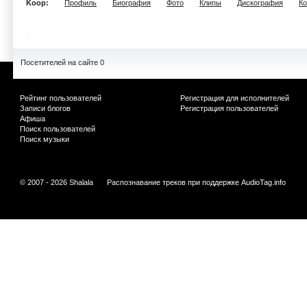
Koop:
Профиль
Биография
Фото
Клипы
Дискография
К
Посетителей на сайте 0
Рейтинг пользователей
Регистрация для исполнителей
Записи блогов
Регистрация пользователей
Афиша
Поиск пользователей
Поиск музыки
© 2007 - 2026 Shalala
Распознавание треков при поддержке
AudioTag.info