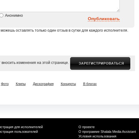
Анонимно
Опубликовать
 можешь оставлять только один отзыв в сутки для каждого исполнителя.
 вносить изменения на этой странице.
Фото
Клипы
Дискография
Концерты
В блогах
истрация для исполнителей
О проекте
истрация пользователей
О программе Shalala Media Assistant
Условия использования