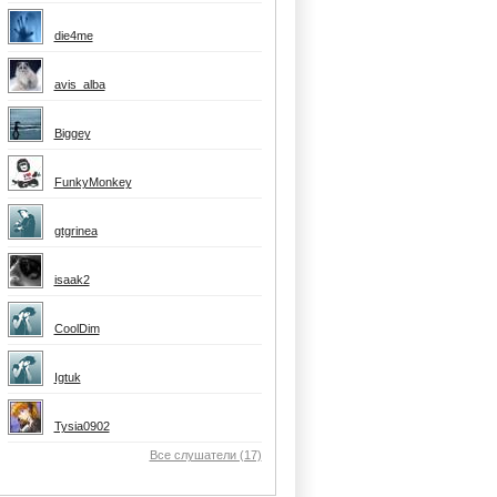
die4me
avis_alba
Biggey
FunkyMonkey
gtgrinea
isaak2
CoolDim
Igtuk
Tysia0902
Все слушатели (17)