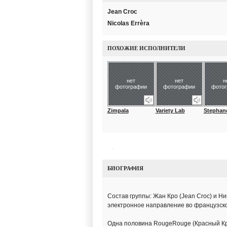
Jean Croc
Nicolas Errèra
ПОХОЖИЕ ИСПОЛНИТЕЛИ
нет
нет
н
фотографии
фотографии
фото
Zimpala
Variety Lab
Stephane
БИОГРАФИЯ
Состав группы: Жан Кро (Jean Croc) и Н
электронное направление во французско
Одна половина RougeRouge (Красный Кра