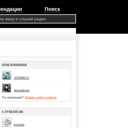
мендации
Поиск
ПОКЛОННИКИ
JOKINGLY
donzakone
Ты поклонник?
Добавь себя в список.
СЛУШАТЕЛИ
ksusha