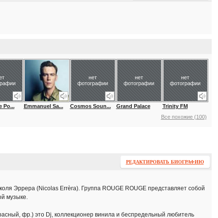
ет
нет
нет
нет
графии
фотографии
фотографии
фотографии
 Po...
Emmanuel Sa...
Cosmos Soun...
Grand Palace
Trinity FM
Все похожие (100)
РЕДАКТИРОВАТЬ БИОГРАФИЮ
иколя Эррера (Nicolas Errèra). Группа ROUGE ROUGE представляет собой
й музыке.
сный, фр.) это Dj, коллекционер винила и беспредельный любитель