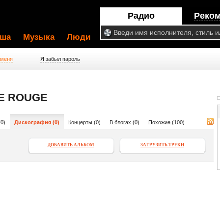
Радио
Реко
ша
Музыка
Люди
 меня
Я забыл пароль
E ROUGE
0)
Дискография (0)
Концерты (0)
В блогах (0)
Похожие (100)
ДОБАВИТЬ АЛЬБОМ
ЗАГРУЗИТЬ ТРЕКИ