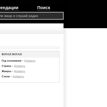
мендации
Поиск
ROUGE ROUGE
Год основания
–
Добавить
Страна
–
Добавить
Жанры
–
Добавить
Стили
–
Добавить