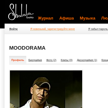
Журнал
Афиша
Музыка
Лю
Войти
Я новенький, зарегистрируйте меня
Я забыл пароль
MOODORAMA
Профиль
Биография
Фото (2)
Клипы (0)
Дискография (1)
Конц