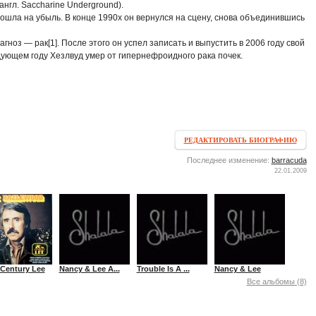
англ. Saccharine Underground).
пошла на убыль. В конце 1990х он вернулся на сцену, снова объединившись
гноз — рак[1]. После этого он успел записать и выпустить в 2006 году свой
дующем году Хезлвуд умер от гипернефроидного рака почек.
РЕДАКТИРОВАТЬ БИОГРАФИЮ
Последнее изменение:
barracuda
22.01.2009
 Century Lee
Nancy & Lee A...
Trouble Is A ...
Nancy & Lee
Все альбомы (8)