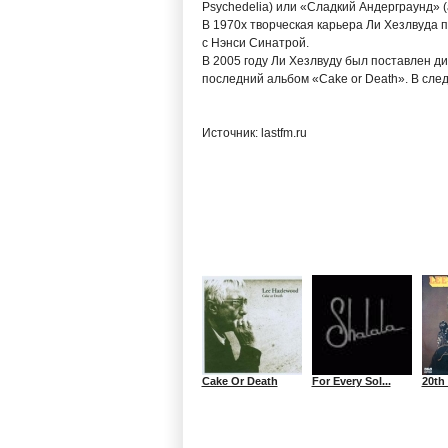
Psychedelia) или «Сладкий Андерграунд» (
В 1970х творческая карьера Ли Хезлвуда 
с Нэнси Синатрой.
В 2005 году Ли Хезлвуду был поставлен диа
последний альбом «Cake or Death». В сле
Источник: lastfm.ru
Cake Or Death
For Every Sol...
20th