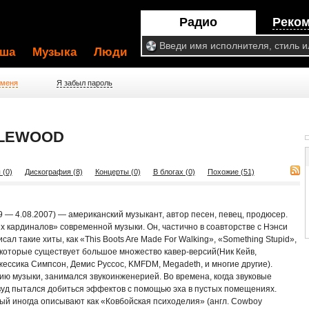
Радио
Реко
ша
Музыка
Люди
 меня
Я забыл пароль
ZLEWOOD
 (0)
Дискография (8)
Концерты (0)
В блогах (0)
Похожие (51)
29 — 4.08.2007) — американский музыкант, автор песен, певец, продюсер.
х кардиналов» современной музыки. Он, частично в соавторстве с Нэнси
л такие хиты, как «This Boots Are Made For Walking», «Something Stupid»,
 которые существует большое множество кавер-версий(Ник Кейв,
жессика Симпсон, Демис Руссос, KMFDM, Megadeth, и многие другие).
ию музыки, занимался звукоинженерией. Во времена, когда звуковые
уд пытался добиться эффектов с помощью эха в пустых помещениях.
рый иногда описывают как «Ковбойская психоделия» (англ. Cowboy