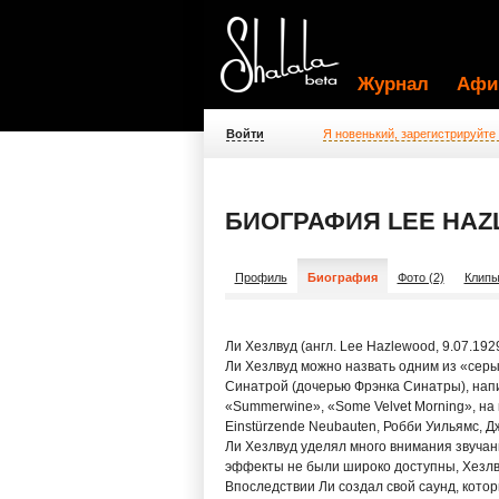
Журнал
Афи
Войти
Я новенький, зарегистрируйте
БИОГРАФИЯ LEE HA
Профиль
Биография
Фото (2)
Клипы
Ли Хезлвуд (англ. Lee Hazlewood, 9.07.19
Ли Хезлвуд можно назвать одним из «серы
Синатрой (дочерью Фрэнка Синатры), написа
«Summerwine», «Some Velvet Morning», на
Einstürzende Neubauten, Робби Уильямс, Д
Ли Хезлвуд уделял много внимания звучан
эффекты не были широко доступны, Хезлв
Впоследствии Ли создал свой саунд, кото