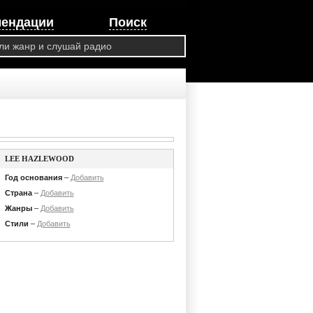
мендации
Поиск
LEE HAZLEWOOD
Год основания
–
Добавить
Страна
–
Добавить
Жанры
–
Добавить
Стили
–
Добавить