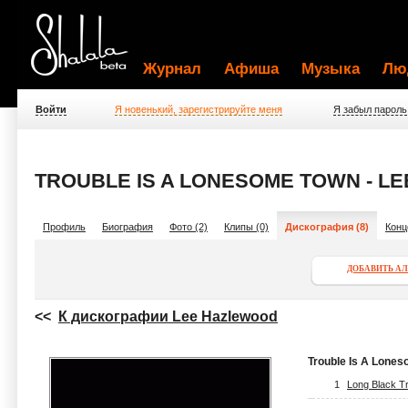
Журнал
Афиша
Музыка
Лю
Войти
Я новенький, зарегистрируйте меня
Я забыл пароль
TROUBLE IS A LONESOME TOWN - L
Профиль
Биография
Фото (2)
Клипы (0)
Дискография (8)
Конц
ДОБАВИТЬ А
<<
К дискографии Lee Hazlewood
Trouble Is A Lone
1
Long Black Tr