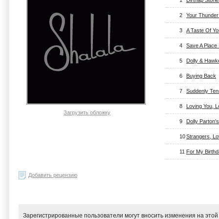
1
Dirtnap Stori
2
Your Thunder 
3
A Taste Of Yo
4
Save A Place
5
Dolly & Hawk
6
Buying Back
7
Suddenly Te
8
Loving You, 
Загрузить обложку
9
Dolly Parton's
10
Strangers, Lo
11
For My Birth
Добавить рецензию
Зарегистрированные пользователи могут вносить изменения на этой