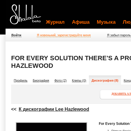
Журнал
Афиша
Музыка
Лю
Войти
Я новенький, зарегистрируйте меня
Я забыл пароль
FOR EVERY SOLUTION THERE'S A PR
HAZLEWOOD
Профиль
Биография
Фото (2)
Клипы (0)
Дискография (8)
Конц
ДОБАВИТЬ А
<<
К дискографии Lee Hazlewood
For Every Solution