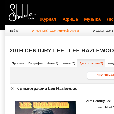
Журнал
Афиша
Музыка
Лю
Войти
Я новенький, зарегистрируйте меня
Я забыл пароль
20TH CENTURY LEE - LEE HAZLEWO
Профиль
Биография
Фото (2)
Клипы (0)
Дискография (8)
Конц
ДОБАВИТЬ А
<<
К дискографии Lee Hazlewood
20th Century Lee
[1
1
Long Haired 