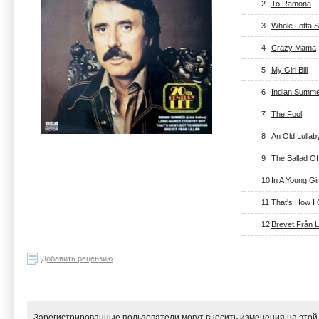
2
To Ramona
3
Whole Lotta S
4
Crazy Mama
5
My Girl Bill
6
Indian Summer
7
The Fool
8
An Old Lullab
9
The Ballad O
10
In A Young Gir
11
That's How I
12
Brevet Från Li
Добавить рецензию
Зарегистрированные пользователи могут вносить изменения на этой