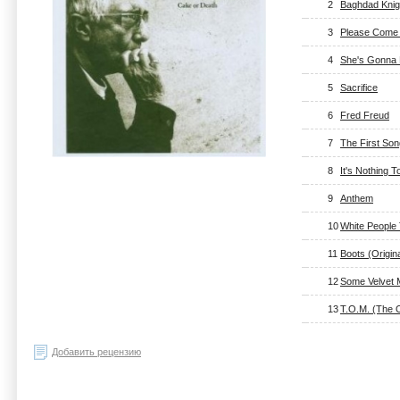
2
Baghdad Knig
3
Please Come 
4
She's Gonna 
5
Sacrifice
6
Fred Freud
7
The First So
8
It's Nothing 
9
Anthem
10
White People
11
Boots (Origin
12
Some Velvet 
13
T.O.M. (The 
Добавить рецензию