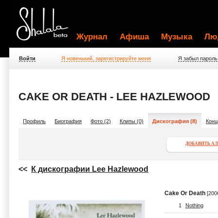
Журнал
Афиша
Музыка
Лю
Войти
Я новенький, зарегистрируйте меня
Я забыл пароль
CAKE OR DEATH - LEE HAZLEWOOD
Профиль
Биография
Фото (2)
Клипы (0)
Дискография (8)
Конц
ДОБАВИТЬ А
<<
К дискографии Lee Hazlewood
Cake Or Death
[200
1
Nothing