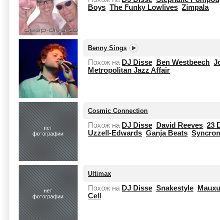
Boys
The Funky Lowlives
Zimpala
Benny Sings
Похож на
DJ Disse
Ben Westbeech
J
Metropolitan Jazz Affair
Cosmic Connection
Похож на
DJ Disse
David Reeves
23 
нет
Uzzell-Edwards
Ganja Beats
Syncrom
фотографии
Ultimax
Похож на
DJ Disse
Snakestyle
Maux
нет
Cell
фотографии