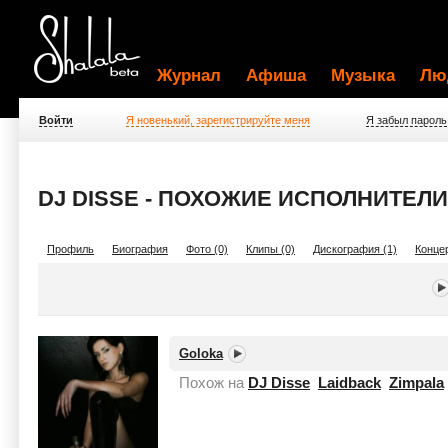
Журнал
Афиша
Музыка
Лю
Войти
Я новенький, зарегистрируйте меня
Я забыл пароль
DJ DISSE - ПОХОЖИЕ ИСПОЛНИТЕЛИ
Профиль
Биография
Фото (0)
Клипы (0)
Дискография (1)
Концер
Goloka
Похож на
DJ Disse
Laidback
Zimpala