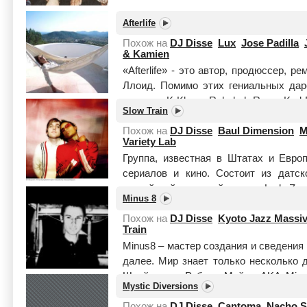
Afterlife
Похож на
DJ Disse
Lux
Jose Padilla
& Kamien
«Afterlife» - это автор, продюссер,
Ллоид. Помимо этих гениальных дар
участие: K-Klass, Rebekah Ryan, Karl P
Slow Train
Читать целиком
Похож на
DJ Disse
Baul Dimension
M
Variety Lab
Группа, известная в Штатах и Евро
сериалов и кино. Состоит из датс
английской джазовой певицы Lady Z.
Minus 8
Похож на
DJ Disse
Kyoto Jazz Massi
Train
Minus8 – мастер создания и сведения 
далее. Мир знает только несколько 
Швейцарии. Роберт Мейер AKA Minu
Mystic Diversions
среди д...
Читать целиком
Похож на
DJ Disse
Cantoma
Nacho S