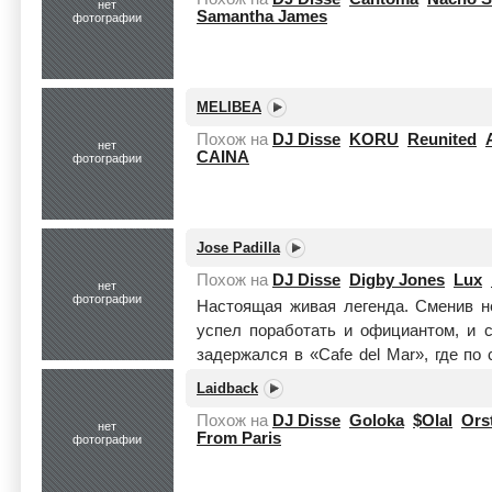
нет
Samantha James
фотографии
MELIBEA
Похож на
DJ Disse
KORU
Reunited
нет
CAINA
фотографии
Jose Padilla
Похож на
DJ Disse
Digby Jones
Lux
нет
фотографии
Настоящая живая легенда. Сменив н
успел поработать и официантом, и с
задержался в «Cafe del Mar», где по 
целиком
Laidback
Похож на
DJ Disse
Goloka
$Olal
Ors
нет
From Paris
фотографии