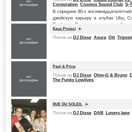
нет
Corporation
Cosmos Sound Club
S-T
фотографии
В середине 80-х восемнадцатилетний
джейскую карьеру в клубах Ubu, C
Bordeaux. После окончания учебы и
Kaya Project
шес...
Читать целиком
Похож на
DJ Disse
Asura
Ott
Tripsw
нет
фотографии
Paul & Price
Похож на
DJ Disse
Ohm-G & Bruno
D
нет
The Funky Lowlives
фотографии
RUE DU SOLEIL
Похож на
DJ Disse
DAB
Lovers lane