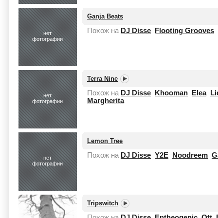
Ganja Beats
Похож на
DJ Disse
Flooting Grooves
нет
фотографии
Terra Nine
Похож на
DJ Disse
Khooman
Elea
Li
нет
Margherita
фотографии
Lemon Tree
Похож на
DJ Disse
Y2E
Noodreem
G
нет
фотографии
Tripswitch
Похож на
DJ Disse
Entheogenic
Ott