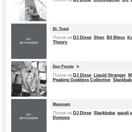
Dr. Toast
Похож на
DJ Disse
Shen
Bil Bless
Ka
нет
Theory
фотографии
Don Peyote
Похож на
DJ Disse
Liquid Stranger
M
Peaking Goddess Collective
Slackbab
Mauxuam
Похож на
DJ Disse
Slackbaba
gaudi v
нет
Dymons
фотографии