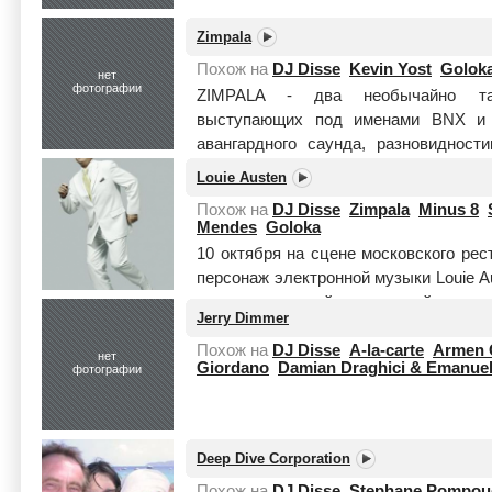
Zimpala
Похож на
DJ Disse
Kevin Yost
Golok
нет
фотографии
ZIMPALA - два необычайно тал
выступающих под именами BNX и 
авангардного саунда, разновидно
MUSIC: терпкая смесь экзотичной,...
Ч
Louie Austen
Похож на
DJ Disse
Zimpala
Minus 8
Mendes
Goloka
10 октября на сцене московского рес
персонаж электронной музыки Louie Au
наверное, самый загадочный на се
Jerry Dimmer
Читать целиком
Похож на
DJ Disse
A-la-carte
Armen 
нет
Giordano
Damian Draghici & Emanue
фотографии
Deep Dive Corporation
Похож на
DJ Disse
Stephane Pompou