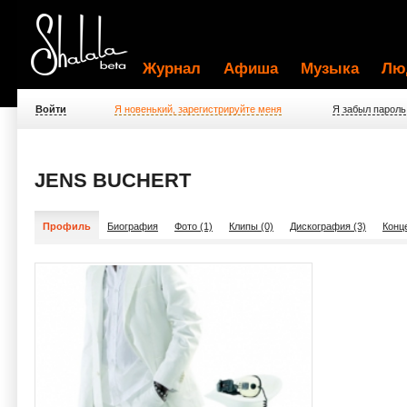
Журнал
Афиша
Музыка
Лю
Войти
Я новенький, зарегистрируйте меня
Я забыл пароль
JENS BUCHERT
Профиль
Биография
Фото (1)
Клипы (0)
Дискография (3)
Конц