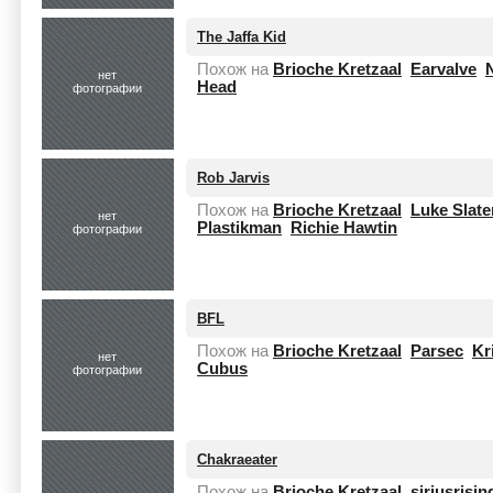
The Jaffa Kid
Похож на
Brioche Kretzaal
Earvalve
нет
Head
фотографии
Rob Jarvis
Похож на
Brioche Kretzaal
Luke Slate
нет
Plastikman
Richie Hawtin
фотографии
BFL
Похож на
Brioche Kretzaal
Parsec
Kr
нет
Cubus
фотографии
Chakraeater
Похож на
Brioche Kretzaal
siriusrisin