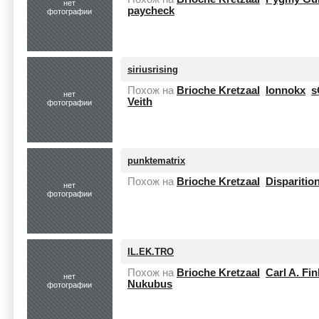
нет
paycheck
фотографии
siriusrising
Похож на
Brioche Kretzaal
Ionnokx
s
нет
Veith
фотографии
punktematrix
Похож на
Brioche Kretzaal
Disparitio
нет
фотографии
IL.EK.TRO
Похож на
Brioche Kretzaal
Carl A. Fi
нет
Nukubus
фотографии