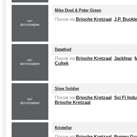
Mike Dred & Peter Green
Похож на
Brioche Kretzaal
J.P. Buckl
нет
фотографии
Datathief
Похож на
Brioche Kretzaal
Jackfear
нет
Cultek
фотографии
Slow Soldier
Похож на
Brioche Kretzaal
Sci Fi Indu
нет
Brioche Kretzaal
фотографии
Kristellar
Похож на
Brioche Kretzaal
Pygmy Gu