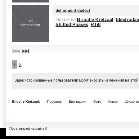
delinquent dialect
Похож на
Brioche Kretzaal
Electroda
нет
Shifted Phases
RTi8
фотографии
1
2
Зарегистрированные пользователи могут вносить изменения на этой
Brioche Kretzaal:
Профиль
Биография
Фото
Клипы
Дискогр
Посетителей на сайте 0