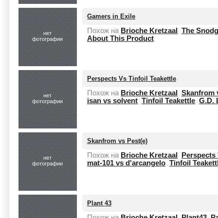
Gamers in Exile
Похож на
Brioche Kretzaal
The Snodg
нет
About This Product
фотографии
Perspects Vs Tinfoil Teakettle
Похож на
Brioche Kretzaal
Skanfrom v
нет
isan vs solvent
Tinfoil Teakettle
G.D. 
фотографии
Skanfrom vs Pest(e)
Похож на
Brioche Kretzaal
Perspects 
нет
mat-101 vs d'arcangelo
Tinfoil Teakett
фотографии
Plant 43
Похож на
Brioche Kretzaal
Plant43
Pa