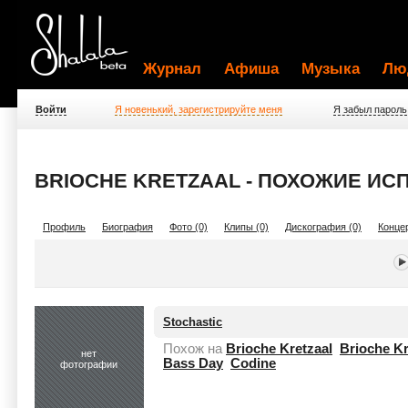
Журнал
Афиша
Музыка
Лю
Войти
Я новенький, зарегистрируйте меня
Я забыл пароль
BRIOCHE KRETZAAL - ПОХОЖИЕ ИС
Профиль
Биография
Фото (0)
Клипы (0)
Дискография (0)
Концер
Stochastic
Похож на
Brioche Kretzaal
Brioche Kr
нет
Bass Day
Codine
фотографии