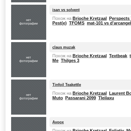
isan vs solvent
Похож на
Brioche Kretzaal
Perspects 
нет
Pest(e)
TFOMS
mat-101 vs d'arcange
фотографии
claus muzak
Похож на
Brioche Kretzaal
Textbeak
нет
Me
Thilges 3
фотографии
Tinfoil Teakettle
Похож на
Brioche Kretzaal
Laurent B
нет
Muto
Passarani 2099
Tleilaxu
фотографии
Avoox
Похож на
Brioche Kretzaal
Foliativ
Me