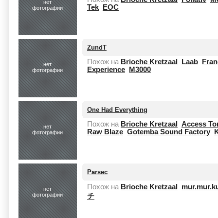
нет
Tek
EOC
фотографии
ZundT
Похож на
Brioche Kretzaal
Laab
Fran
нет
Experience
M3000
фотографии
One Had Everything
Похож на
Brioche Kretzaal
Access To
нет
Raw Blaze
Gotemba Sound Factory
K
фотографии
Parsec
Похож на
Brioche Kretzaal
mur.mur.k
нет
фотографии
チ