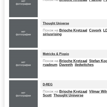
нет
фотографии
Thought Universe
Похож на
Brioche Kretzaal
Covork
L
нет
siriusrising
фотографии
Metricks & Piopio
Похож на
Brioche Kretzaal
Stefan K
нет
ryadeum
Daveeth
iledwitches
фотографии
D-REG
Похож на
Brioche Kretzaal
Vilmar Wil
нет
Scott
Thought Universe
фотографии