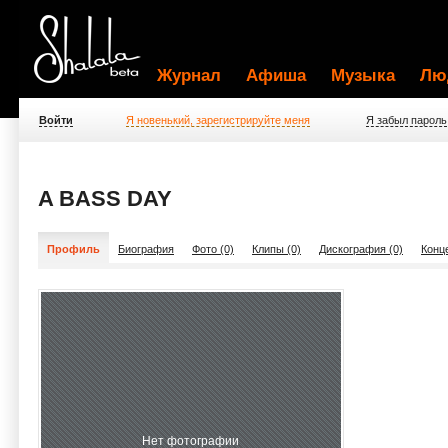
Журнал
Афиша
Музыка
Лю
Войти
Я новенький, зарегистрируйте меня
Я забыл пароль
A BASS DAY
Профиль
Биография
Фото (0)
Клипы (0)
Дискография (0)
Конц
Нет фотографии