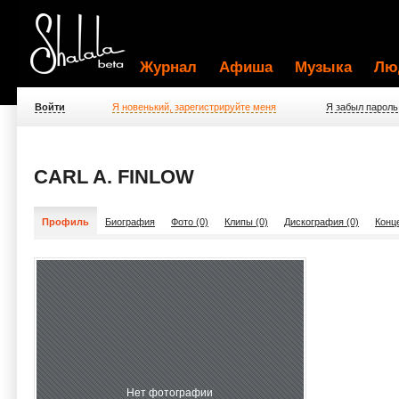
Журнал
Афиша
Музыка
Лю
Войти
Я новенький, зарегистрируйте меня
Я забыл пароль
CARL A. FINLOW
Профиль
Биография
Фото (0)
Клипы (0)
Дискография (0)
Конц
Нет фотографии