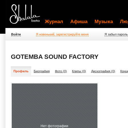
Журнал
Афиша
Музыка
Лю
Войти
Я новенький, зарегистрируйте меня
Я забыл пароль
GOTEMBA SOUND FACTORY
Профиль
Биография
Фото (0)
Клипы (0)
Дискография (0)
Конц
Нет фотографии