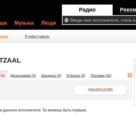
Радио
Реко
ша
Музыка
Люди
 меня
Я забыл пароль
TZAAL
(0)
Дискография (0)
Концерты (0)
В блогах (0)
Похожие (51)
ДОБАВИТЬ КЛИП
па данного исполнителя. Ты можешь быть первым.