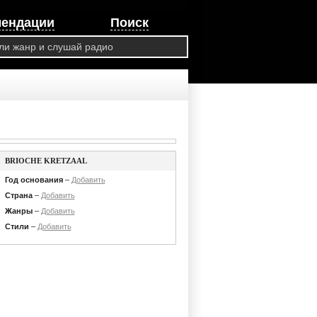
мендации
Поиск
BRIOCHE KRETZAAL
Год основания
–
Добавить
Страна
–
Добавить
Жанры
–
Добавить
Стили
–
Добавить