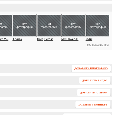
ет
нет
нет
нет
нет
графии
фотографии
фотографии
фотографии
фотографии
e M...
Anarak
Greg Scrase
MC Skwee-G
Iddik
Все похожие (50)
ДОБАВИТЬ БИОГРАФИЮ
ДОБАВИТЬ ВИДЕО
ДОБАВИТЬ АЛЬБОМ
ДОБАВИТЬ КОНЦЕРТ