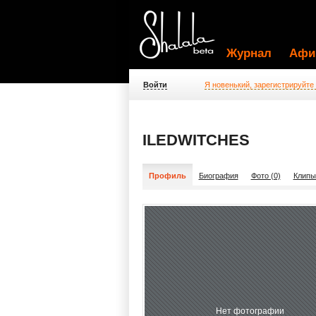
Журнал
Афи
Войти
Я новенький, зарегистрируйте
ILEDWITCHES
Профиль
Биография
Фото (0)
Клипы
Нет фотографии