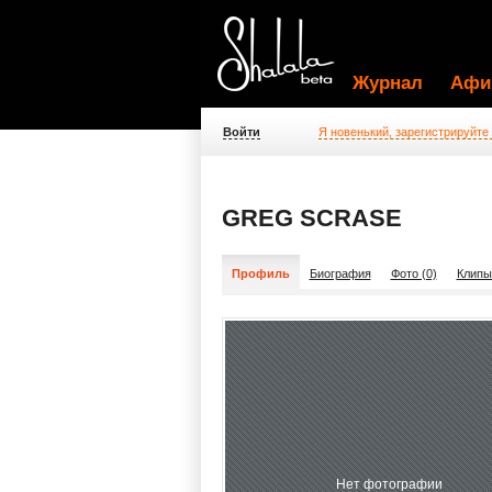
Журнал
Афи
Войти
Я новенький, зарегистрируйте
GREG SCRASE
Профиль
Биография
Фото (0)
Клипы
Нет фотографии