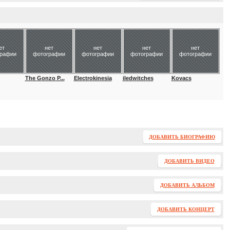
ет
нет
нет
нет
нет
графии
фотографии
фотографии
фотографии
фотографии
The Gonzo P...
Electrokinesia
iledwitches
Kovacs
ДОБАВИТЬ БИОГРАФИЮ
ДОБАВИТЬ ВИДЕО
ДОБАВИТЬ АЛЬБОМ
ДОБАВИТЬ КОНЦЕРТ