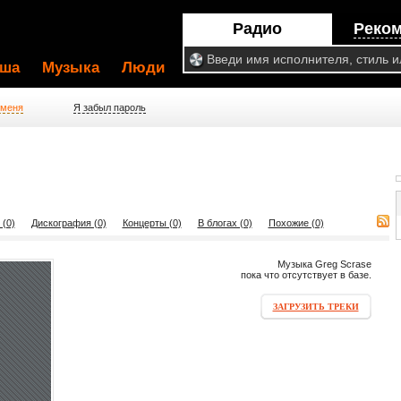
Радио
Реко
ша
Музыка
Люди
 меня
Я забыл пароль
 (0)
Дискография (0)
Концерты (0)
В блогах (0)
Похожие (0)
Музыка Greg Scrase
пока что отсутствует в базе.
ЗАГРУЗИТЬ ТРЕКИ