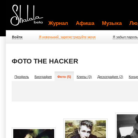
Журнал
Афиша
Музыка
Лю
Войти
Я новенький, зарегистрируйте меня
Я забыл пароль
ФОТО THE HACKER
Профиль
Биография
Фото (5)
Клипы (0)
Дискография (2)
Конце