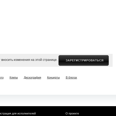
 вносить изменения на этой странице.
ото
Клипы
Дискография
Концерты
В блогах
истрация для исполнителей
О проекте