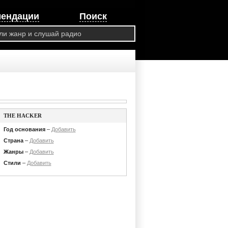
мендации
Поиск
THE HACKER
Год основания
–
Добавить
Страна
–
Добавить
Жанры
–
Добавить
Стили
–
Добавить