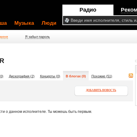
Радио
Реко
ша
Музыка
Люди
 меня
Я забыл пароль
R
0)
Дискография (2)
Концерты (0)
В блогах (0)
Похожие (51)
ДОБАВИТЬ НОВОСТЬ
сти о данном исполнителе. Ты можешь быть первым.