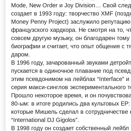
Mode, New Order и Joy Division… Свой сл
создает в 1993 году: творчество XMF (поз
Money Penny Project) заслужило репутацию
французского хардкора. Не смотря на то, ч
совсем другую музыку, он благодарен тому
биографии и считает, что опыт общения с
даром.
В 1996 году, зачарованный звуками детрой
пускается в одиночное плавание под псев
этим псевдонимом на лейблах “Interface” и
серия макси-синглов экспериментального т
Прошло некоторое время, и он почувствов
80-ым: в итоге родились два культовых EP: 
которые Мишель сделал в сотрудничестве с 
“International DJ Gigolos”.
В 1998 году он создает собственный лейбл 