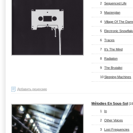
2
Sequenced Life
3
Masterplan
4
Village Of The Dam
5
Electronic Snowflak
6
Traces
7
It's The Mind
8
Radiation
9
The Brutalist
10
Sleeping Machines
Добавить рецензию
Mélodies En Sous-Sol
[19
1
In
2
Other Voices
3
Lost Frequencies