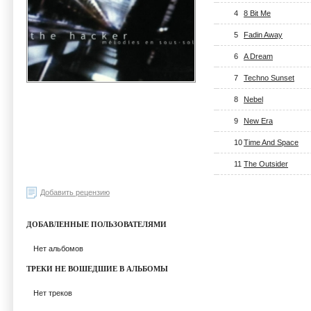
4
8 Bit Me
5
Fadin Away
6
A Dream
7
Techno Sunset
8
Nebel
9
New Era
10
Time And Space
11
The Outsider
Добавить рецензию
ДОБАВЛЕННЫЕ ПОЛЬЗОВАТЕЛЯМИ
Нет альбомов
ТРЕКИ НЕ ВОШЕДШИЕ В АЛЬБОМЫ
Нет треков