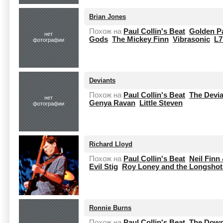
Brian Jones
Похож на
Paul Collin's Beat
Golden P
нет
Gods
The Mickey Finn
Vibrasonic
L7
фотографии
Deviants
Похож на
Paul Collin's Beat
The Devi
нет
Genya Ravan
Little Steven
фотографии
Richard Lloyd
Похож на
Paul Collin's Beat
Neil Finn
Evil Stig
Roy Loney and the Longshot
Ronnie Burns
Похож на
Paul Collin's Beat
The Down