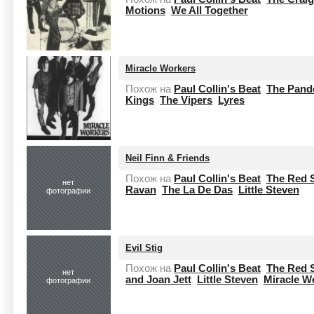
Motions
We All Together
Miracle Workers
Похож на
Paul Collin's Beat
The Pand
Kings
The Vipers
Lyres
Neil Finn & Friends
Похож на
Paul Collin's Beat
The Red 
нет
Ravan
The La De Das
Little Steven
фотографии
Evil Stig
Похож на
Paul Collin's Beat
The Red 
нет
and Joan Jett
Little Steven
Miracle W
фотографии