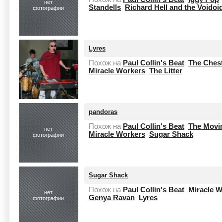
нет
Standells
Richard Hell and the Voidoi
фотографии
Lyres
Похож на
Paul Collin's Beat
The Chest
Miracle Workers
The Litter
pandoras
Похож на
Paul Collin's Beat
The Movi
нет
Miracle Workers
Sugar Shack
фотографии
Sugar Shack
Похож на
Paul Collin's Beat
Miracle 
нет
Genya Ravan
Lyres
фотографии