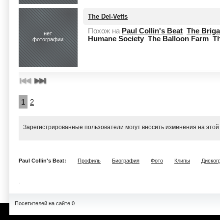
The Del-Vetts
Похож на
Paul Collin's Beat
The Brig
нет
Humane Society
The Balloon Farm
T
фотографии
1
2
Зарегистрированные пользователи могут вносить изменения на этой
Paul Collin's Beat:
Профиль
Биография
Фото
Клипы
Диског
Посетителей на сайте 0