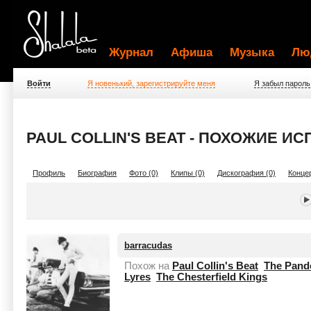
Журнал
Афиша
Музыка
Лю
Войти
Я новенький, зарегистрируйте меня
Я забыл пароль
PAUL COLLIN'S BEAT - ПОХОЖИЕ И
Профиль
Биография
Фото (0)
Клипы (0)
Дискография (0)
Концер
barracudas
Похож на
Paul Collin's Beat
The Pand
Lyres
The Chesterfield Kings