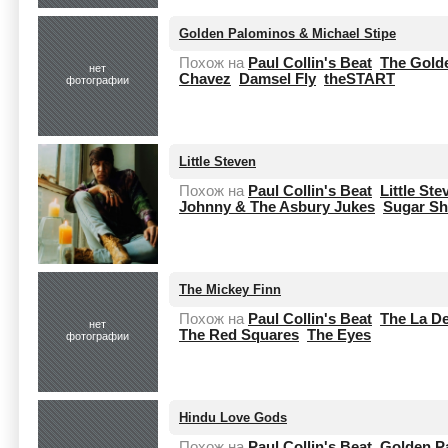
Golden Palominos & Michael Stipe
Похож на
Paul Collin's Beat
The Gold
нет
Chavez
Damsel Fly
theSTART
фотографии
Little Steven
Похож на
Paul Collin's Beat
Little St
Johnny & The Asbury Jukes
Sugar Sh
The Mickey Finn
Похож на
Paul Collin's Beat
The La D
нет
The Red Squares
The Eyes
фотографии
Hindu Love Gods
Похож на
Paul Collin's Beat
Golden P