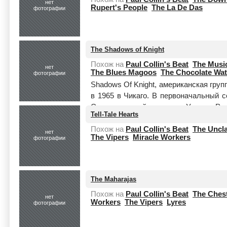
нет
Rupert's People
The La De Das
фотографии
The Shadows of Knight
Похож на
Paul Collin's Beat
The Musi
нет
The Blues Magoos
The Chocolate Wa
фотографии
Shadows Of Knight, американская гру
в 1965 в Чикаго. В первоначальный 
Сонс, ведущий гитарист Уоррен Род
Tell-Tale Hearts
целиком
Похож на
Paul Collin's Beat
The Uncl
нет
The Vipers
Miracle Workers
фотографии
The Maharajas
Похож на
Paul Collin's Beat
The Chest
нет
Workers
The Vipers
Lyres
фотографии