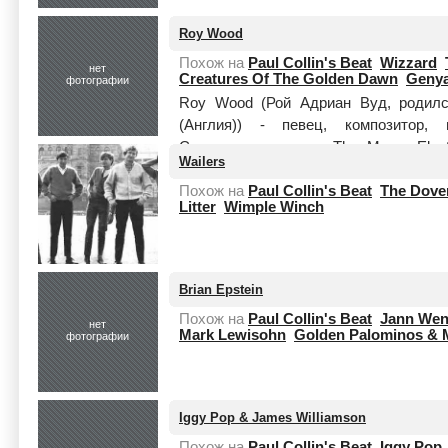
Roy Wood
Похож на
Paul Collin's Beat
Wizzard
нет
Creatures Of The Golden Dawn
Geny
фотографии
Roy Wood (Рой Адриан Вуд, родилс
(Англия)) - певец, композитор, 
Сооснователь групп The Move, Elect
Wailers
качества компози...
Читать целиком
Похож на
Paul Collin's Beat
The Dove
Litter
Wimple Winch
Brian Epstein
Похож на
Paul Collin's Beat
Jann Wen
нет
Mark Lewisohn
Golden Palominos & M
фотографии
Iggy Pop & James Williamson
Похож на
Paul Collin's Beat
Iggy Pop