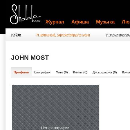
Журнал
Афиша
Музыка
Лю
Войти
Я новенький, зарегистрируйте меня
Я забыл пароль
JOHN MOST
Профиль
Биография
Фото (0)
Клипы (0)
Дискография (0)
Конц
Нет фотографии