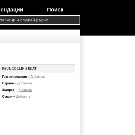
мендации
Поиск
PAUL COLLIN'S BEAT
Год основания
–
Добавить
Страна
–
Добавить
Жанры
–
Добавить
Стили
–
Добавить