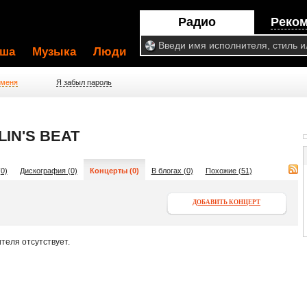
Радио
Реко
ша
Музыка
Люди
 меня
Я забыл пароль
IN'S BEAT
0)
Дискография (0)
Концерты (0)
В блогах (0)
Похожие (51)
ДОБАВИТЬ КОНЦЕРТ
теля отсутствует.