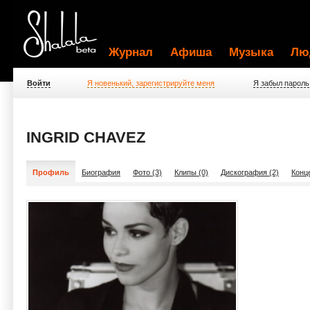
Журнал
Афиша
Музыка
Лю
Войти
Я новенький, зарегистрируйте меня
Я забыл пароль
INGRID CHAVEZ
Профиль
Биография
Фото (3)
Клипы (0)
Дискография (2)
Конц