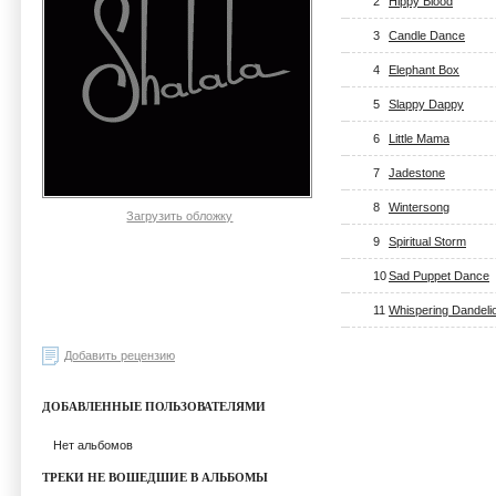
2
Hippy Blood
3
Candle Dance
4
Elephant Box
5
Slappy Dappy
6
Little Mama
7
Jadestone
8
Wintersong
Загрузить обложку
9
Spiritual Storm
10
Sad Puppet Dance
11
Whispering Dandeli
Добавить рецензию
ДОБАВЛЕННЫЕ ПОЛЬЗОВАТЕЛЯМИ
Нет альбомов
ТРЕКИ НЕ ВОШЕДШИЕ В АЛЬБОМЫ