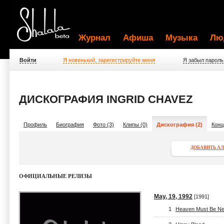
Журнал
Афиша
Музыка
Лю
Войти
Я новенький, зарегистрируйте меня
Я забыл пароль
ДИСКОГРАФИЯ INGRID CHAVEZ
Профиль
Биография
Фото (3)
Клипы (0)
Дискография (2)
Конц
ДОБАВИТЬ А
ОФИЦИАЛЬНЫЕ РЕЛИЗЫ
May, 19, 1992
[1991]
1
Heaven Must Be Ne