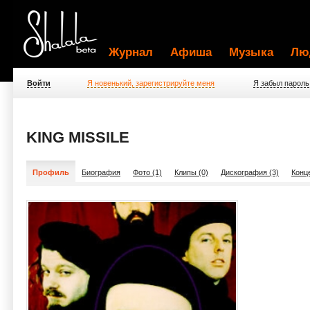
Журнал
Афиша
Музыка
Лю
Войти
Я новенький, зарегистрируйте меня
Я забыл пароль
KING MISSILE
Профиль
Биография
Фото (1)
Клипы (0)
Дискография (3)
Конц