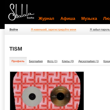
Журнал
Афиша
Музыка
Лю
Войти
Я новенький, зарегистрируйте меня
Я забыл пароль
TISM
Профиль
Биография
Фото (1)
Клипы (0)
Дискография (1)
Конц