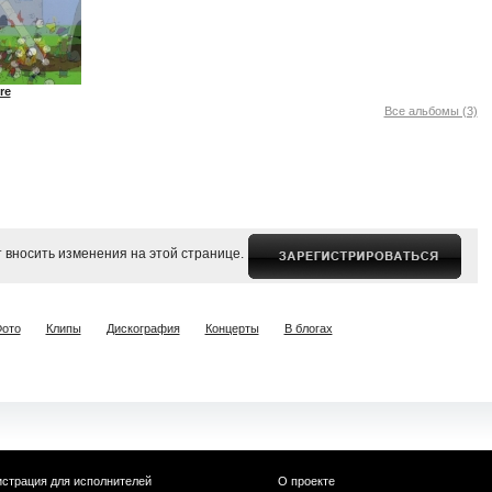
re
Все альбомы (3)
 вносить изменения на этой странице.
ото
Клипы
Дискография
Концерты
В блогах
истрация для исполнителей
О проекте