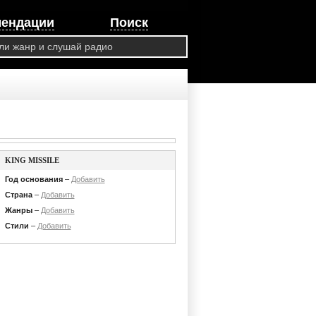
мендации
Поиск
KING MISSILE
Год основания
–
Добавить
Страна
–
Добавить
Жанры
–
Добавить
Стили
–
Добавить