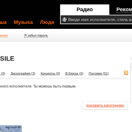
Радио
Реко
ша
Музыка
Люди
 меня
Я забыл пароль
SILE
 (0)
Дискография (3)
Концерты (0)
В блогах (0)
Похожие (51)
нного исполнителя. Ты можешь быть первым.
ДОБАВИТЬ БИОГРАФИЮ