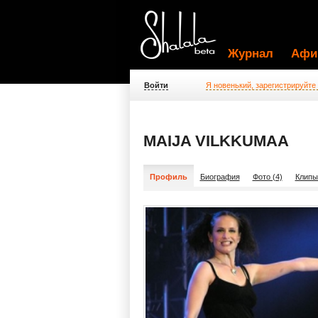
Журнал
Афи
Войти
Я новенький, зарегистрируйте
MAIJA VILKKUMAA
Профиль
Биография
Фото (4)
Клипы