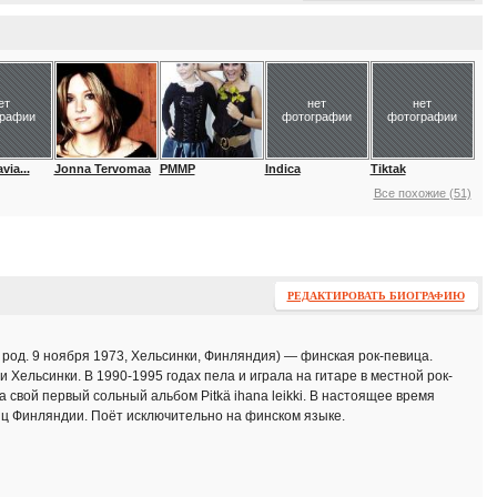
ет
нет
нет
графии
фотографии
фотографии
via...
Jonna Tervomaa
PMMP
Indica
Tiktak
Все похожие (51)
РЕДАКТИРОВАТЬ БИОГРАФИЮ
; род. 9 ноября 1973, Хельсинки, Финляндия) — финская рок-певица.
 Хельсинки. В 1990-1995 годах пела и играла на гитаре в местной рок-
а свой первый сольный альбом Pitkä ihana leikki. В настоящее время
ц Финляндии. Поёт исключительно на финском языке.