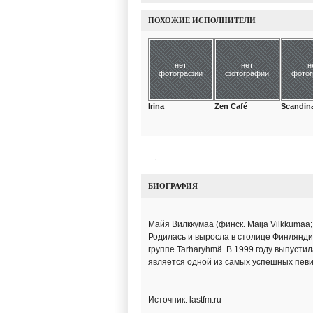
ПОХОЖИЕ ИСПОЛНИТЕЛИ
нет
нет
н
фотографии
фотографии
фото
Irina
Zen Café
Scandina
БИОГРАФИЯ
Майя Вилккумаа (финск. Maija Vilkkumaa
Родилась и выросла в столице Финляндии
группе Tarharyhmä. В 1999 году выпустил
является одной из самых успешных певи
Источник: lastfm.ru