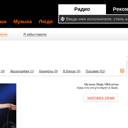
Радио
Реко
ша
Музыка
Люди
 меня
Я забыл пароль
 (0)
Дискография (1)
Концерты (0)
В блогах (0)
Похожие (51)
Музыка Maija Vilkkumaa
пока что отсутствует в базе.
ЗАГРУЗИТЬ ТРЕКИ